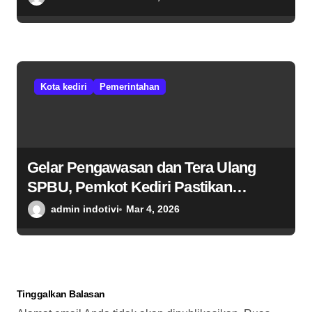
Kota kediri
Pemerintahan
Gelar Pengawasan dan Tera Ulang
SPBU, Pemkot Kediri Pastikan
Takaran, Kualitas BBM Aman dan Tak
admin indotivi
Mar 4, 2026
Ada Pelanggaran
Tinggalkan Balasan