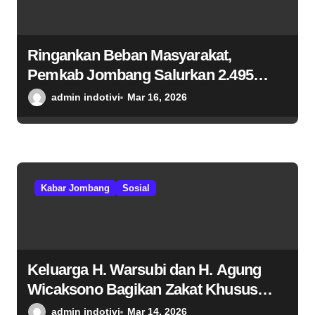
Ringankan Beban Masyarakat,
Pemkab Jombang Salurkan 2.495
Bansos PPKS dan PSKS di Lapangan
admin indotivi
Mar 16, 2026
Pemkab Jombang
Kabar Jombang
Sosial
Keluarga H. Warsubi dan H. Agung
Wicaksono Bagikan Zakat Khusus
Tukang Becak
admin indotivi
Mar 14, 2026