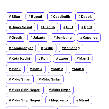
Blitar
Bupati
Cabdindik
Depok
Dinas Sosial
Dishub
DLH
Dprd
Gresik
Jakarta
Jombang
Kapolres
Karanganyar
Kediri
Kemenag
Kota Kediri
Kph
Lapor
Man 1
Man 3
Man 4
Man 5
Man 9
Mkks Sman
Mkks Smkn
Mkks SMK Negeri
Mkks Smpn
Mkks Smp Negeri
Mojokerto
Mtsn4