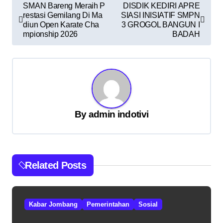
N
SMAN Bareng Meraih P
DISDIK KEDIRI APRE
restasi Gemilang Di Ma
SIASI INISIATIF SMPN
a
diun Open Karate Cha
3 GROGOL BANGUN I
v
mpionship 2026
BADAH
i
g
a
s
By
admin indotivi
i
p
o
s
Related Posts
Kabar Jombang
Pemerintahan
Sosial