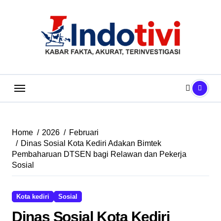
Skip
to
content
Home
2026
Februari
Dinas Sosial Kota Kediri Adakan Bimtek
Pembaharuan DTSEN bagi Relawan dan Pekerja
Sosial
Kota kediri
Sosial
Dinas Sosial Kota Kediri