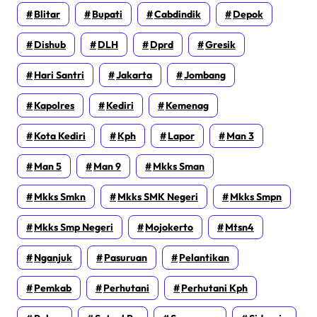
Blitar
Bupati
Cabdindik
Depok
Dishub
DLH
Dprd
Gresik
Hari Santri
Jakarta
Jombang
Kapolres
Kediri
Kemenag
Kota Kediri
Kph
Lapor
Man 3
Man 5
Man 9
Mkks Sman
Mkks Smkn
Mkks SMK Negeri
Mkks Smpn
Mkks Smp Negeri
Mojokerto
Mtsn4
Nganjuk
Pasuruan
Pelantikan
Pemkab
Perhutani
Perhutani Kph