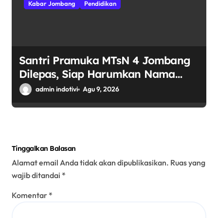
Kabar Jombang
Pendidikan
Santri Pramuka MTsN 4 Jombang
Dilepas, Siap Harumkan Nama
Madrasah di Jambore Nasional
admin indotivi
Agu 9, 2026
Cibubur
Tinggalkan Balasan
Alamat email Anda tidak akan dipublikasikan.
Ruas yang
wajib ditandai
*
Komentar
*