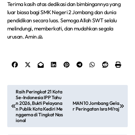
Terima kasih atas dedikasi dan bimbingannya yang
luar biasa bagi SMK Negeri 2 Jombang dan dunia
pendidikan secara luas. Semoga Allah SWT selalu
melindungi, memberkati, dan mudahkan segala
urusan. Amin 🙏
N
Raih Peringkat 21 Kota
Se-Indonesia IPP Tahu
a
n 2026, Bukti Pelayana
MAN 10 Jombang Gela
v
n Publik Kota Kediri Me
r Peringatan Isra Mi’raj
nggema di Tingkat Nas
i
ional
g