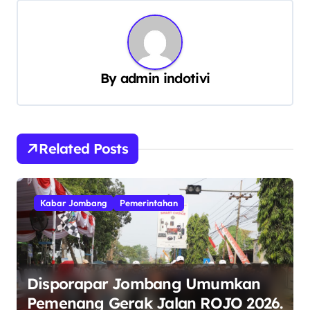
a
s
i
p
By
admin indotivi
o
s
Related Posts
Kabar Jombang
Pemerintahan
Disporapar Jombang Umumkan
Pemenang Gerak Jalan ROJO 2026.