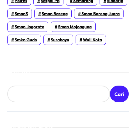
Polres
Satpol Pp
Semarang
Sidoarjo
Sman3
Sman Bareng
Sman Bareng Juara
Sman Jogoroto
Sman Mojoagung
Smkn Gudo
Surabaya
Wali Kota
Cari
Cari
Recent Posts