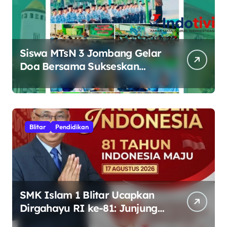
Siswa MTsN 3 Jombang Gelar
Doa Bersama Sukseskan
Muktamar ke-35 NU di
Tambakberas
Blitar
Pendidikan
SMK Islam 1 Blitar Ucapkan
Dirgahayu RI ke-81: Junjung
Tinggi Semangat