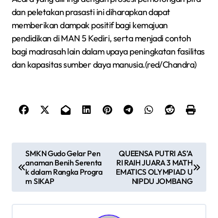
dan peletakan prasasti ini diharapkan dapat
memberikan dampak positif bagi kemajuan
pendidikan di MAN 5 Kediri, serta menjadi contoh
bagi madrasah lain dalam upaya peningkatan fasilitas
dan kapasitas sumber daya manusia.(red/Chandra)
N
SMKN Gudo Gelar Pen
QUEENSA PUTRI AS’A
anaman Benih Serenta
RI RAIH JUARA 3 MATH
a
k dalam Rangka Progra
EMATICS OLYMPIAD U
v
m SIKAP
NIPDU JOMBANG
i
g