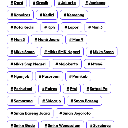
Dprd
Gresik
Jakarta
Jombang
Kapolres
Kediri
Kemenag
Kota Kediri
Kph
Lapor
Man 3
Man 5
Man6 Juara
Man 9
Mkks Sman
Mkks SMK Negeri
Mkks Smpn
Mkks Smp Negeri
Mojokerto
Mtsn4
Nganjuk
Pasuruan
Pemkab
Perhutani
Polres
Ptsl
Satpol Pp
Semarang
Sidoarjo
Sman Bareng
Sman Bareng Juara
Sman Jogoroto
Smkn Gudo
Smkn Wonosalam
Surabaya