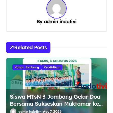
a
s
By
admin indotivi
i
p
o
s
Related Posts
Kabar Jombang
Pendidikan
Siswa MTsN 3 Jombang Gelar Doa
Bersama Sukseskan Muktamar ke-
35 NU di Tambakberas
admin indotivi
Agu 7, 2026