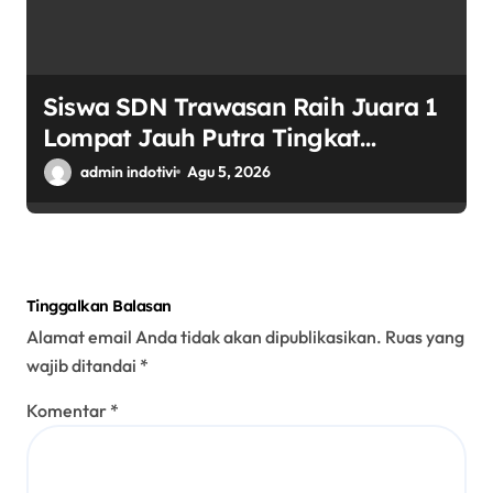
Siswa SDN Trawasan Raih Juara 1
Lompat Jauh Putra Tingkat
Kecamatan Sumobito di HUT RI
admin indotivi
Agu 5, 2026
ke-81
Tinggalkan Balasan
Alamat email Anda tidak akan dipublikasikan.
Ruas yang
wajib ditandai
*
Komentar
*