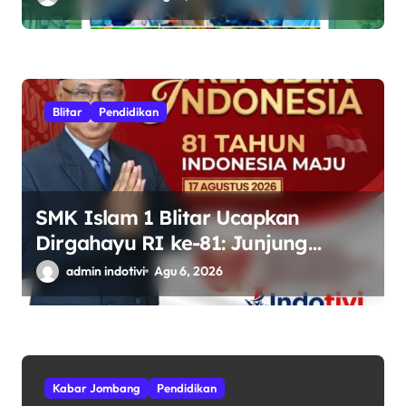
Blitar
Pendidikan
SMK Islam 1 Blitar Ucapkan
Dirgahayu RI ke-81: Junjung
Tinggi Semangat Kebhinekaan
admin indotivi
Agu 6, 2026
Kabar Jombang
Pendidikan