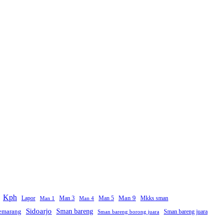
Kph
Man 9
Lapor
Man 3
Man 5
Mkks sman
Man 1
Man 4
Sidoarjo
Sman bareng
emarang
Sman bareng juara
Sman bareng borong juara