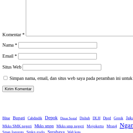
Komentar
*
Nama
*
Email
*
Situs Web
Simpan nama, email, dan situs web saya pada peramban ini untuk
Bupati
Depok
Jak
Dprd
DLH
Blitar
Cabdindik
Dishub
Gresik
Dinas Sosial
Ngan
Mkks smpn
Mkks smp negeri
Mtsn4
Mkks SMK negeri
Mojokerto
Surabaya
Smkn gudo
Sman Jogoroto
Wali kota