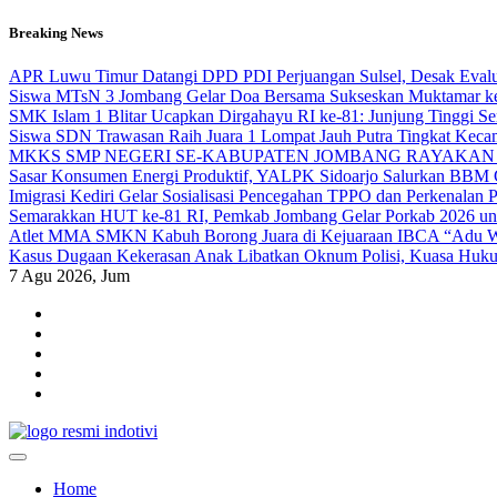
Skip
Breaking News
to
content
APR Luwu Timur Datangi DPD PDI Perjuangan Sulsel, Desak Eval
Siswa MTsN 3 Jombang Gelar Doa Bersama Sukseskan Muktamar k
SMK Islam 1 Blitar Ucapkan Dirgahayu RI ke-81: Junjung Tinggi 
Siswa SDN Trawasan Raih Juara 1 Lompat Jauh Putra Tingkat Keca
MKKS SMP NEGERI SE-KABUPATEN JOMBANG RAYAKAN 
Sasar Konsumen Energi Produktif, YALPK Sidoarjo Salurkan BBM G
Imigrasi Kediri Gelar Sosialisasi Pencegahan TPPO dan Perken
Semarakkan HUT ke-81 RI, Pemkab Jombang Gelar Porkab 2026 un
Atlet MMA SMKN Kabuh Borong Juara di Kejuaraan IBCA “Adu Wa
Kasus Dugaan Kekerasan Anak Libatkan Oknum Polisi, Kuasa Hukum
7
Agu 2026, Jum
indotivi.com
Kabar Fakta, Akurat, Terinvestigasi
Home