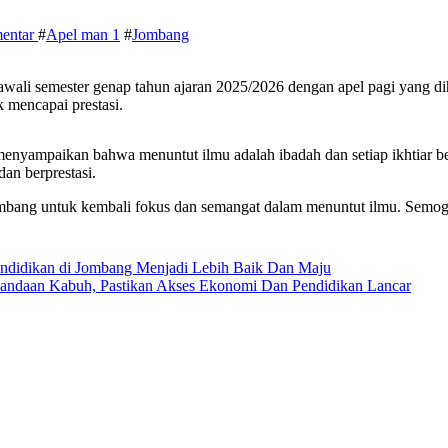
mentar
#
Apel man 1
#
Jombang
i semester genap tahun ajaran 2025/2026 dengan apel pagi yang dihad
 mencapai prestasi.
yampaikan bahwa menuntut ilmu adalah ibadah dan setiap ikhtiar bern
dan berprestasi.
ombang untuk kembali fokus dan semangat dalam menuntut ilmu. Semo
Pendidikan di Jombang Menjadi Lebih Baik Dan Maju
andaan Kabuh, Pastikan Akses Ekonomi Dan Pendidikan Lancar