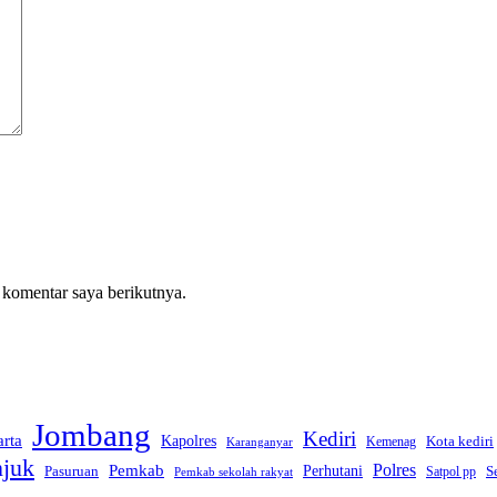
 komentar saya berikutnya.
Jombang
Kediri
arta
Kapolres
Kota kediri
Kemenag
Karanganyar
juk
Polres
Pemkab
Perhutani
Pasuruan
S
Satpol pp
Pemkab sekolah rakyat