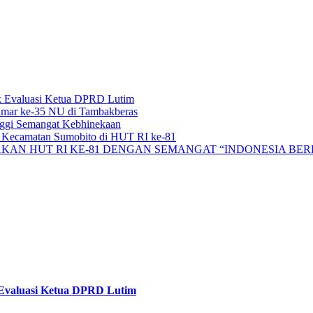
k Evaluasi Ketua DPRD Lutim
mar ke-35 NU di Tambakberas
nggi Semangat Kebhinekaan
t Kecamatan Sumobito di HUT RI ke-81
KAN HUT RI KE-81 DENGAN SEMANGAT “INDONESIA BER
Evaluasi Ketua DPRD Lutim