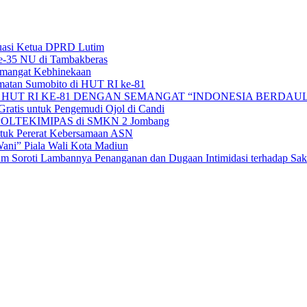
uasi Ketua DPRD Lutim
e-35 NU di Tambakberas
Semangat Kebhinekaan
matan Sumobito di HUT RI ke-81
HUT RI KE-81 DENGAN SEMANGAT “INDONESIA BERDAUL
ratis untuk Pengemudi Ojol di Candi
alan POLTEKIMIPAS di SMKN 2 Jombang
tuk Pererat Kebersamaan ASN
ni” Piala Wali Kota Madiun
 Soroti Lambannya Penanganan dan Dugaan Intimidasi terhadap Sak