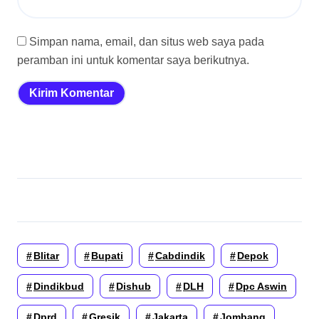
Simpan nama, email, dan situs web saya pada
peramban ini untuk komentar saya berikutnya.
Blitar
Bupati
Cabdindik
Depok
Dindikbud
Dishub
DLH
Dpc Aswin
Dprd
Gresik
Jakarta
Jombang