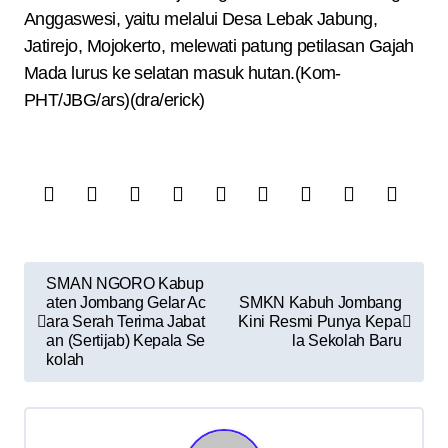
Anggaswesi, yaitu melalui Desa Lebak Jabung,
Jatirejo, Mojokerto, melewati patung petilasan Gajah
Mada lurus ke selatan masuk hutan.(Kom-
PHT/JBG/ars)(dra/erick)
N
SMAN NGORO Kabup
aten Jombang Gelar Ac
SMKN Kabuh Jombang
a
ara Serah Terima Jabat
Kini Resmi Punya Kepa
v
an (Sertijab) Kepala Se
la Sekolah Baru
kolah
i
g
a