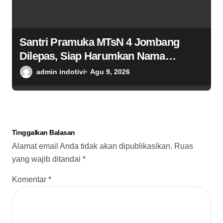
Santri Pramuka MTsN 4 Jombang
Dilepas, Siap Harumkan Nama
Madrasah di Jambore Nasional
admin indotivi
Agu 9, 2026
Cibubur
Tinggalkan Balasan
Alamat email Anda tidak akan dipublikasikan.
Ruas
yang wajib ditandai
*
Komentar
*