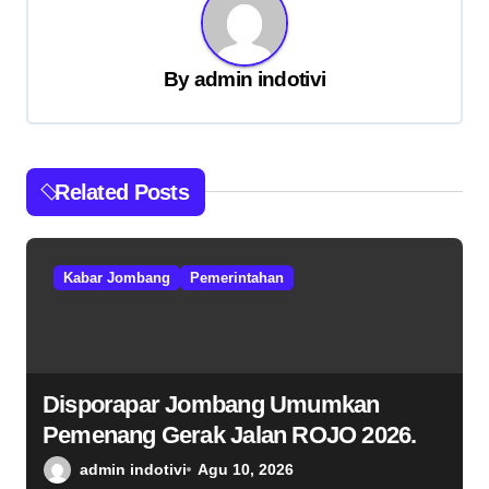
s
i
By
admin indotivi
p
o
s
Related Posts
Kabar Jombang
Pemerintahan
Disporapar Jombang Umumkan
Pemenang Gerak Jalan ROJO 2026.
admin indotivi
Agu 10, 2026