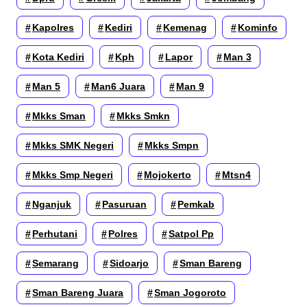
Kapolres
Kediri
Kemenag
Kominfo
Kota Kediri
Kph
Lapor
Man 3
Man 5
Man6 Juara
Man 9
Mkks Sman
Mkks Smkn
Mkks SMK Negeri
Mkks Smpn
Mkks Smp Negeri
Mojokerto
Mtsn4
Nganjuk
Pasuruan
Pemkab
Perhutani
Polres
Satpol Pp
Semarang
Sidoarjo
Sman Bareng
Sman Bareng Juara
Sman Jogoroto