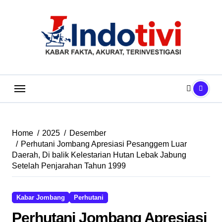
Skip
to
content
Home
2025
Desember
Perhutani Jombang Apresiasi Pesanggem Luar
Daerah, Di balik Kelestarian Hutan Lebak Jabung
Setelah Penjarahan Tahun 1999
Kabar Jombang
Perhutani
Perhutani Jombang Apresiasi