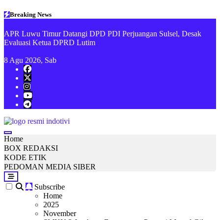
Skip
Breaking News
to
content
APR Luwu Timur Datangi DPD PDI Perjuangan Sulsel, Desak
S
Evaluasi Ketua DPRD Lutim
k
8
Agu 2026, Sab
indotivi.com
Kabar Fakta, Akurat, Terinvestigasi
Home
BOX REDAKSI
KODE ETIK
PEDOMAN MEDIA SIBER
Subscribe
Home
2025
November