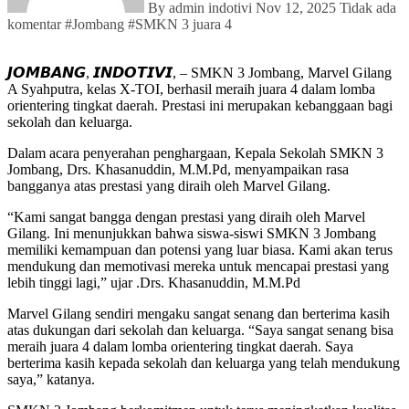
By admin indotivi
Nov 12, 2025
Tidak ada
komentar
#
Jombang
#
SMKN 3 juara 4
𝙅𝙊𝙈𝘽𝘼𝙉𝙂, 𝙄𝙉𝘿𝙊𝙏𝙄𝙑𝙄, – SMKN 3 Jombang, Marvel Gilang
A Syahputra, kelas X-TOI, berhasil meraih juara 4 dalam lomba
orientering tingkat daerah. Prestasi ini merupakan kebanggaan bagi
sekolah dan keluarga.
Dalam acara penyerahan penghargaan, Kepala Sekolah SMKN 3
Jombang, Drs. Khasanuddin, M.M.Pd, menyampaikan rasa
bangganya atas prestasi yang diraih oleh Marvel Gilang.
“Kami sangat bangga dengan prestasi yang diraih oleh Marvel
Gilang. Ini menunjukkan bahwa siswa-siswi SMKN 3 Jombang
memiliki kemampuan dan potensi yang luar biasa. Kami akan terus
mendukung dan memotivasi mereka untuk mencapai prestasi yang
lebih tinggi lagi,” ujar .Drs. Khasanuddin, M.M.Pd
Marvel Gilang sendiri mengaku sangat senang dan berterima kasih
atas dukungan dari sekolah dan keluarga. “Saya sangat senang bisa
meraih juara 4 dalam lomba orientering tingkat daerah. Saya
berterima kasih kepada sekolah dan keluarga yang telah mendukung
saya,” katanya.