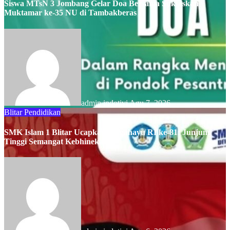
Siswa MTsN 3 Jombang Gelar Doa Bersama Sukseskan
Muktamar ke-35 NU di Tambakberas
admin indotivi
Agu 7, 2026
Blitar
Pendidikan
SMK Islam 1 Blitar Ucapkan Dirgahayu RI ke-81: Junjung
Tinggi Semangat Kebhinekaan