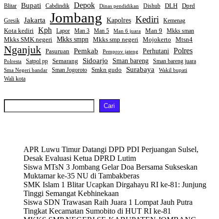
Bupati
Depok
Dprd
DLH
Blitar
Cabdindik
Dishub
Dinas pendidikan
Jombang
Kediri
Jakarta
Kapolres
Gresik
Kemenag
Kph
Kota kediri
Man 9
Lapor
Man 3
Man 5
Mkks sman
Man 6 juara
Mkks smpn
Mkks smp negeri
Mtsn4
Mkks SMK negeri
Mojokerto
Nganjuk
Polres
Pemkab
Perhutani
Pasuruan
Pemprov jateng
Sidoarjo
Sman bareng
Semarang
Satpol pp
Sman bareng juara
Polresta
Surabaya
Smkn gudo
Sman Jogoroto
Sma Negeri bandar
Wakil bupati
Wali kota
Cari
Cari
Recent Posts
APR Luwu Timur Datangi DPD PDI Perjuangan Sulsel,
Desak Evaluasi Ketua DPRD Lutim
Siswa MTsN 3 Jombang Gelar Doa Bersama Sukseskan
Muktamar ke-35 NU di Tambakberas
SMK Islam 1 Blitar Ucapkan Dirgahayu RI ke-81: Junjung
Tinggi Semangat Kebhinekaan
Siswa SDN Trawasan Raih Juara 1 Lompat Jauh Putra
Tingkat Kecamatan Sumobito di HUT RI ke-81