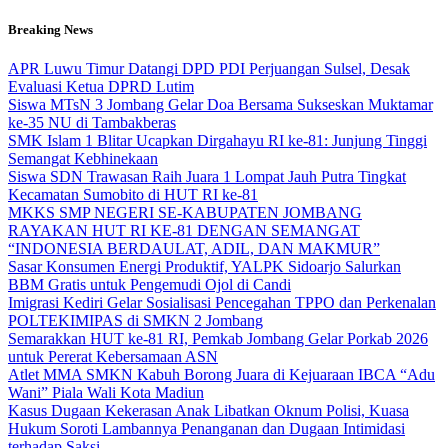
Skip
Breaking News
to
content
APR Luwu Timur Datangi DPD PDI Perjuangan Sulsel, Desak
Evaluasi Ketua DPRD Lutim
Siswa MTsN 3 Jombang Gelar Doa Bersama Sukseskan Muktamar
ke-35 NU di Tambakberas
SMK Islam 1 Blitar Ucapkan Dirgahayu RI ke-81: Junjung Tinggi
Semangat Kebhinekaan
Siswa SDN Trawasan Raih Juara 1 Lompat Jauh Putra Tingkat
Kecamatan Sumobito di HUT RI ke-81
MKKS SMP NEGERI SE-KABUPATEN JOMBANG
RAYAKAN HUT RI KE-81 DENGAN SEMANGAT
“INDONESIA BERDAULAT, ADIL, DAN MAKMUR”
Sasar Konsumen Energi Produktif, YALPK Sidoarjo Salurkan
BBM Gratis untuk Pengemudi Ojol di Candi
Imigrasi Kediri Gelar Sosialisasi Pencegahan TPPO dan Perkenalan
POLTEKIMIPAS di SMKN 2 Jombang
Semarakkan HUT ke-81 RI, Pemkab Jombang Gelar Porkab 2026
untuk Pererat Kebersamaan ASN
Atlet MMA SMKN Kabuh Borong Juara di Kejuaraan IBCA “Adu
Wani” Piala Wali Kota Madiun
Kasus Dugaan Kekerasan Anak Libatkan Oknum Polisi, Kuasa
Hukum Soroti Lambannya Penanganan dan Dugaan Intimidasi
terhadap Saksi