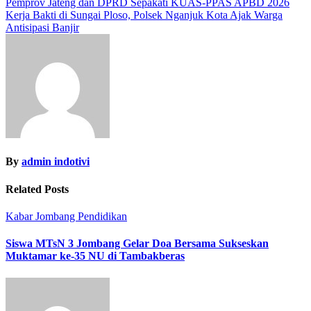
Navigasi
Pemprov Jateng dan DPRD Sepakati KUAS-PPAS APBD 2026
Kerja Bakti di Sungai Ploso, Polsek Nganjuk Kota Ajak Warga
pos
Antisipasi Banjir
By
admin indotivi
Related Posts
Kabar Jombang
Pendidikan
Siswa MTsN 3 Jombang Gelar Doa Bersama Sukseskan
Muktamar ke-35 NU di Tambakberas