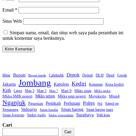
Email
*
Situs Web
Simpan nama, email, dan situs web saya pada peramban ini
untuk komentar saya berikutnya.
Bupati
Depok
Dprd
DLH
Blitar
Cabdindik
Dishub
Gresik
Bupati lantik
Jombang
Kediri
Jakarta
Kapolres
Kota kediri
Kemenag
Kph
Man 9
Lapor
Man 3
Man 5
Mkks sman
Man 7
Mkks smkn
Mkks smpn
Mkks smp negeri
Mtsn4
Mkks SMK negeri
Mojokerto
Nganjuk
Polres
Pemkab
Perhutani
Pasuruan
Satpol pp
Ptsl
Sidoarjo
Sman bareng
Semarang
Sman bareng juara
Sman bandar
Surabaya
Smkn gudo
Sman Jogoroto
Wali kota
Smkn wonosalam
Cari
Cari