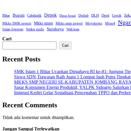
Bupati
Depok
Jak
Dprd
DLH
Blitar
Cabdindik
Dishub
Gresik
Dinas Sosial
Ngan
Mkks smpn
Mkks smp negeri
Mkks SMK negeri
Mojokerto
Mtsn4
Surabaya
Smkn gudo
Sman Jogoroto
Wali kota
Cari
Cari
Recent Posts
SMK Islam 1 Blitar Ucapkan Dirgahayu RI ke-81: Junjung Ti
Siswa SDN Trawasan Raih Juara 1 Lompat Jauh Putra Tingka
MKKS SMP NEGERI SE-KABUPATEN JOMBANG RAYA
Sasar Konsumen Energi Produktif, YALPK Sidoarjo Salurkan 
Imigrasi Kediri Gelar Sosialisasi Pencegahan TPPO dan P
Recent Comments
Tidak ada komentar untuk ditampilkan.
Jangan Sampai Terlewatkan