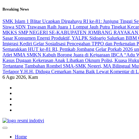
Skip
Breaking News
to
content
SMK Islam 1 Blitar Ucapkan Dirgahayu RI ke-81: Junjung Tinggi 
Siswa SDN Trawasan Raih Juara 1 Lompat Jauh Putra Tingkat Keca
MKKS SMP NEGERI SE-KABUPATEN JOMBANG RAYAKAN 
Sasar Konsumen Energi Produktif, YALPK Sidoarjo Salurkan BBM G
Imigrasi Kediri Gelar Sosialisasi Pencegahan TPPO dan Perken
Semarakkan HUT ke-81 RI, Pemkab Jombang Gelar Porkab 2026 un
Atlet MMA SMKN Kabuh Borong Juara di Kejuaraan IBCA “Adu Wa
Kasus Dugaan Kekerasan Anak Libatkan Oknum Polisi, Kuasa Hukum
Tertantang Tambahan Rombel SMA-SMK Negeri, MA Bilingual Musli
Terlapor Y.H.H. Diduga Cemarkan Nama Baik Lewat Komentar di Link
6
Agu 2026, Kam
indotivi.com
Kabar Fakta, Akurat, Terinvestigasi
Home