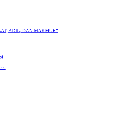
AT, ADIL, DAN MAKMUR”
si
asi