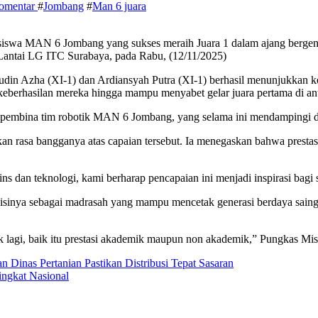
komentar
#
Jombang
#
Man 6 juara
 siswa MAN 6 Jombang yang sukses meraih Juara 1 dalam ajang bergen
m Lantai LG ITC Surabaya, pada Rabu, (12/11/2025)
din Azha (XI-1) dan Ardiansyah Putra (XI-1) berhasil menunjukkan k
nci keberhasilan mereka hingga mampu menyabet gelar juara pertama d
aku pembina tim robotik MAN 6 Jombang, yang selama ini mendampingi 
n rasa bangganya atas capaian tersebut. Ia menegaskan bahwa prest
dan teknologi, kami berharap pencapaian ini menjadi inspirasi bagi s
a sebagai madrasah yang mampu mencetak generasi berdaya saing di e
k lagi, baik itu prestasi akademik maupun non akademik,” Pungkas Mi
 Dinas Pertanian Pastikan Distribusi Tepat Sasaran
ingkat Nasional