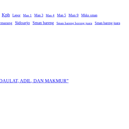
Kph
Man 9
Lapor
Man 3
Man 5
Mkks sman
Man 1
Man 4
Sidoarjo
Sman bareng
emarang
Sman bareng juara
Sman bareng borong juara
DAULAT, ADIL, DAN MAKMUR”