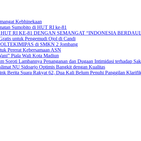
Semangat Kebhinekaan
matan Sumobito di HUT RI ke-81
HUT RI KE-81 DENGAN SEMANGAT “INDONESIA BERDAUL
ratis untuk Pengemudi Ojol di Candi
alan POLTEKIMIPAS di SMKN 2 Jombang
tuk Pererat Kebersamaan ASN
ni” Piala Wali Kota Madiun
 Soroti Lambannya Penanganan dan Dugaan Intimidasi terhadap Sak
mat NU Sidoarjo Optimis Bangkit dengan Kualitas
 Berita Suara Rakyat 62, Dua Kali Belum Penuhi Panggilan Klarifik