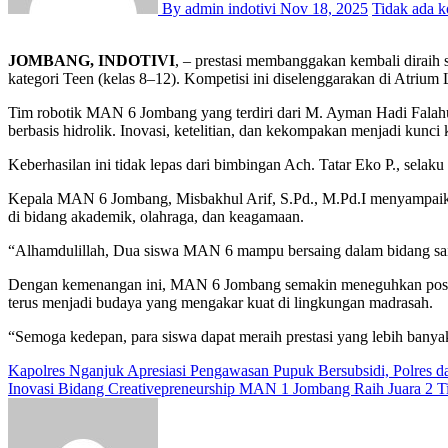
By admin indotivi
Nov 18, 2025
Tidak ada 
JOMBANG, INDOTIVI
, – prestasi membanggakan kembali diraih
kategori Teen (kelas 8–12). Kompetisi ini diselenggarakan di Atriu
Tim robotik MAN 6 Jombang yang terdiri dari M. Ayman Hadi Falahu
berbasis hidrolik. Inovasi, ketelitian, dan kekompakan menjadi ku
Keberhasilan ini tidak lepas dari bimbingan Ach. Tatar Eko P., sel
Kepala MAN 6 Jombang, Misbakhul Arif, S.Pd., M.Pd.I menyampaika
di bidang akademik, olahraga, dan keagamaan.
“Alhamdulillah, Dua siswa MAN 6 mampu bersaing dalam bidang sains 
Dengan kemenangan ini, MAN 6 Jombang semakin meneguhkan posisiny
terus menjadi budaya yang mengakar kuat di lingkungan madrasah.
“Semoga kedepan, para siswa dapat meraih prestasi yang lebih banya
Navigasi
Kapolres Nganjuk Apresiasi Pengawasan Pupuk Bersubsidi, Polres dan
Inovasi Bidang Creativepreneurship MAN 1 Jombang Raih Juara 2 T
pos