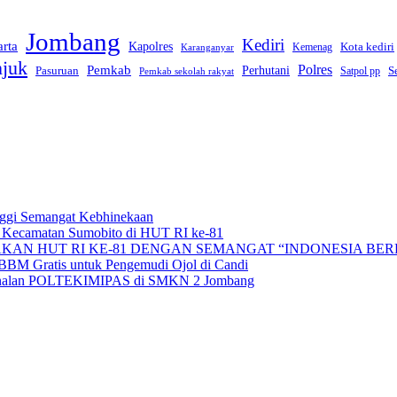
Jombang
Kediri
arta
Kapolres
Kota kediri
Kemenag
Karanganyar
juk
Polres
Pemkab
Perhutani
Pasuruan
S
Satpol pp
Pemkab sekolah rakyat
nggi Semangat Kebhinekaan
t Kecamatan Sumobito di HUT RI ke-81
KAN HUT RI KE-81 DENGAN SEMANGAT “INDONESIA BER
BBM Gratis untuk Pengemudi Ojol di Candi
erkenalan POLTEKIMIPAS di SMKN 2 Jombang