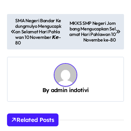
N
SMA Negeri Bandar Ke
MKKS SMP Negeri Jom
dungmulyo Mengucapk
a
bang Mengucapkan Sel
an Selamat Hari Pahla
amat Hari Pahlawan 10
v
wan 10 November 𝙆𝙚-
Novembe ke-80
80
i
g
a
s
i
By
admin indotivi
p
o
s
Related Posts