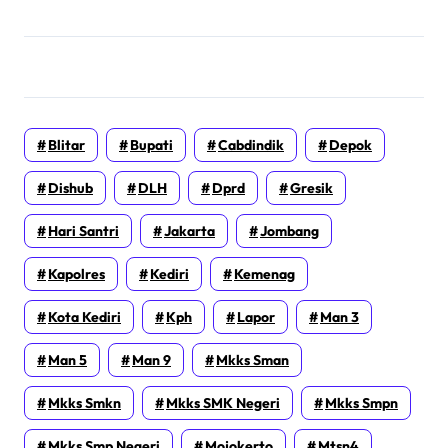
Blitar
Bupati
Cabdindik
Depok
Dishub
DLH
Dprd
Gresik
Hari Santri
Jakarta
Jombang
Kapolres
Kediri
Kemenag
Kota Kediri
Kph
Lapor
Man 3
Man 5
Man 9
Mkks Sman
Mkks Smkn
Mkks SMK Negeri
Mkks Smpn
Mkks Smp Negeri
Mojokerto
Mtsn4