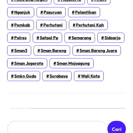
Nganjuk
Pasuruan
Pelantikan
Pemkab
Perhutani
Perhutani Kph
Polres
Satpol Pp
Semarang
Sidoarjo
Sman3
Sman Bareng
Sman Bareng Juara
Sman Jogoroto
Sman Mojoagung
Smkn Gudo
Surabaya
Wali Kota
Cari
Cari