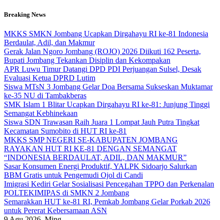
Skip
Breaking News
to
content
MKKS SMKN Jombang Ucapkan Dirgahayu RI ke-81 Indonesia
Berdaulat, Adil, dan Makmur
Gerak Jalan Ngoro Jombang (ROJO) 2026 Diikuti 162 Peserta,
Bupati Jombang Tekankan Disiplin dan Kekompakan
APR Luwu Timur Datangi DPD PDI Perjuangan Sulsel, Desak
Evaluasi Ketua DPRD Lutim
Siswa MTsN 3 Jombang Gelar Doa Bersama Sukseskan Muktamar
ke-35 NU di Tambakberas
SMK Islam 1 Blitar Ucapkan Dirgahayu RI ke-81: Junjung Tinggi
Semangat Kebhinekaan
Siswa SDN Trawasan Raih Juara 1 Lompat Jauh Putra Tingkat
Kecamatan Sumobito di HUT RI ke-81
MKKS SMP NEGERI SE-KABUPATEN JOMBANG
RAYAKAN HUT RI KE-81 DENGAN SEMANGAT
“INDONESIA BERDAULAT, ADIL, DAN MAKMUR”
Sasar Konsumen Energi Produktif, YALPK Sidoarjo Salurkan
BBM Gratis untuk Pengemudi Ojol di Candi
Imigrasi Kediri Gelar Sosialisasi Pencegahan TPPO dan Perkenalan
POLTEKIMIPAS di SMKN 2 Jombang
Semarakkan HUT ke-81 RI, Pemkab Jombang Gelar Porkab 2026
untuk Pererat Kebersamaan ASN
9
Agu 2026, Ming