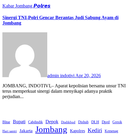
Kabar Jombang
𝙋𝙤𝙡𝙧𝙚𝙨
Sinergi TNI-Polri Gencar Berantas Judi Sabung Ayam di
Jombang
admin indotivi
Apr 20, 2026
JOMBANG, INDOTIVI,– Aparat kepolisian bersama unsur TNI
terus memperkuat sinergi dalam menyikapi adanya praktik
perjudian...
Bupati
Depok
Dprd
DLH
Blitar
Cabdindik
Dishub
Gresik
Disdikbud
Jombang
Kediri
Jakarta
Kapolres
Kemenag
Hari santri