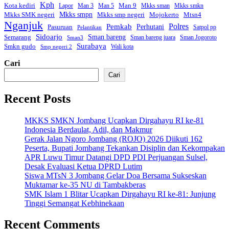
Kph
Kota kediri
Man 9
Lapor
Man 3
Man 5
Mkks sman
Mkks smkn
Mkks smpn
Mkks smp negeri
Mtsn4
Mkks SMK negeri
Mojokerto
Nganjuk
Polres
Pemkab
Perhutani
Pasuruan
Satpol pp
Pelantikan
Sidoarjo
Sman bareng
Semarang
Sman bareng juara
Sman Jogoroto
Sman3
Surabaya
Smkn gudo
Wali kota
Smp negeri 2
Cari
Cari
Recent Posts
MKKS SMKN Jombang Ucapkan Dirgahayu RI ke-81
Indonesia Berdaulat, Adil, dan Makmur
Gerak Jalan Ngoro Jombang (ROJO) 2026 Diikuti 162
Peserta, Bupati Jombang Tekankan Disiplin dan Kekompakan
APR Luwu Timur Datangi DPD PDI Perjuangan Sulsel,
Desak Evaluasi Ketua DPRD Lutim
Siswa MTsN 3 Jombang Gelar Doa Bersama Sukseskan
Muktamar ke-35 NU di Tambakberas
SMK Islam 1 Blitar Ucapkan Dirgahayu RI ke-81: Junjung
Tinggi Semangat Kebhinekaan
Recent Comments