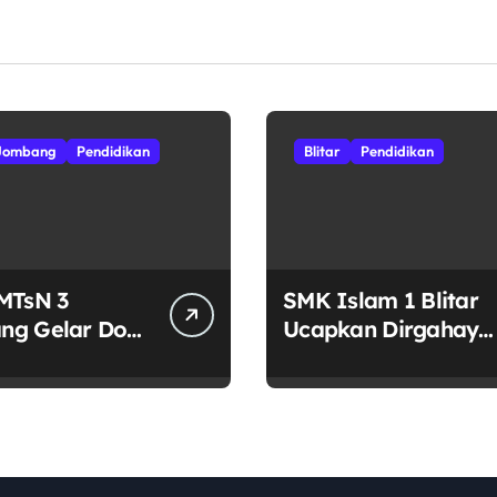
Jombang
Pendidikan
Blitar
Pendidikan
MTsN 3
SMK Islam 1 Blitar
ng Gelar Doa
Ucapkan Dirgahayu
ma Sukseskan
RI ke-81: Junjung
mar ke-35 NU
Tinggi Semangat
mbakberas
Kebhinekaan