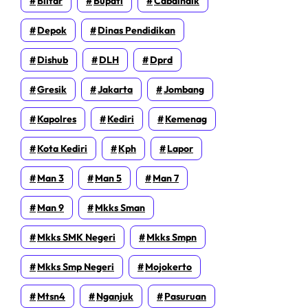
Blitar
Bupati
Cabdindik
Depok
Dinas Pendidikan
Dishub
DLH
Dprd
Gresik
Jakarta
Jombang
Kapolres
Kediri
Kemenag
Kota Kediri
Kph
Lapor
Man 3
Man 5
Man 7
Man 9
Mkks Sman
Mkks SMK Negeri
Mkks Smpn
Mkks Smp Negeri
Mojokerto
Mtsn4
Nganjuk
Pasuruan