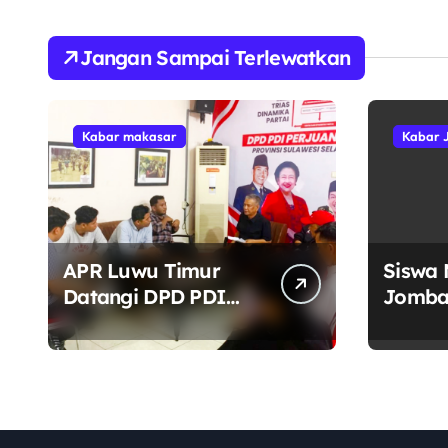
Jangan Sampai Terlewatkan
Kabar makasar
Kabar 
APR Luwu Timur
Siswa 
Datangi DPD PDI
Jomba
Perjuangan Sulsel,
Bersa
Desak Evaluasi
Mukta
Ketua DPRD Lutim
di Ta