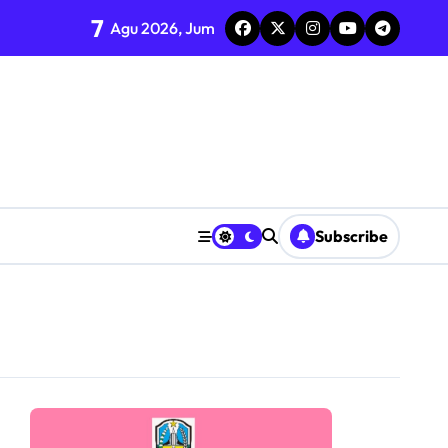
7
Agu 2026, Jum
I ke-81
T “INDONESIA BERDAULAT, ADIL, DAN MAKMUR”
ol di Candi
KN 2 Jombang
aan ASN
Subscribe
n
anganan dan Dugaan Intimidasi terhadap Saksi