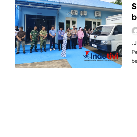
S
b
.
Pe
be