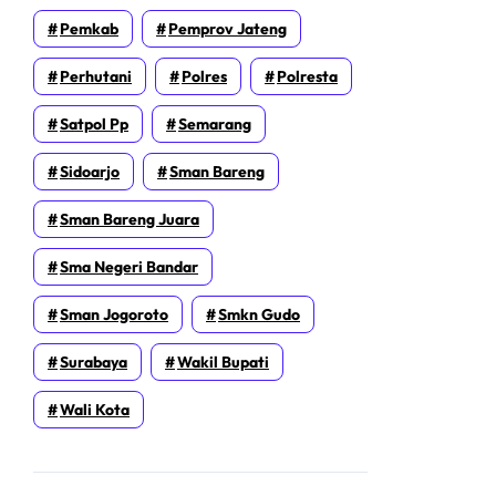
Pemkab
Pemprov Jateng
Perhutani
Polres
Polresta
Satpol Pp
Semarang
Sidoarjo
Sman Bareng
Sman Bareng Juara
Sma Negeri Bandar
Sman Jogoroto
Smkn Gudo
Surabaya
Wakil Bupati
Wali Kota