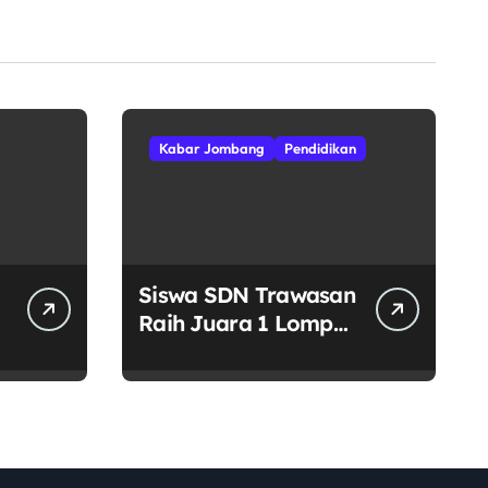
Kabar Jombang
Pendidikan
Siswa SDN Trawasan
Raih Juara 1 Lompat
Jauh Putra Tingkat
Kecamatan
Sumobito di HUT RI
ke-81