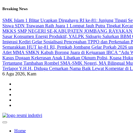
Skip
Breaking News
to
content
SMK Islam 1 Blitar Ucapkan Dirgahayu RI ke-81: Junjung Tinggi 
Siswa SDN Trawasan Raih Juara 1 Lompat Jauh Putra Tingkat Keca
MKKS SMP NEGERI SE-KABUPATEN JOMBANG RAYAKAN 
Sasar Konsumen Energi Produktif, YALPK Sidoarjo Salurkan BBM G
Imigrasi Kediri Gelar Sosialisasi Pencegahan TPPO dan Perken
Semarakkan HUT ke-81 RI, Pemkab Jombang Gelar Porkab 2026 un
Atlet MMA SMKN Kabuh Borong Juara di Kejuaraan IBCA “Adu Wa
Kasus Dugaan Kekerasan Anak Libatkan Oknum Polisi, Kuasa Hukum
Tertantang Tambahan Rombel SMA-SMK Negeri, MA Bilingual Musli
Terlapor Y.H.H. Diduga Cemarkan Nama Baik Lewat Komentar di Link
6
Agu 2026, Kam
indotivi.com
Kabar Fakta, Akurat, Terinvestigasi
Home