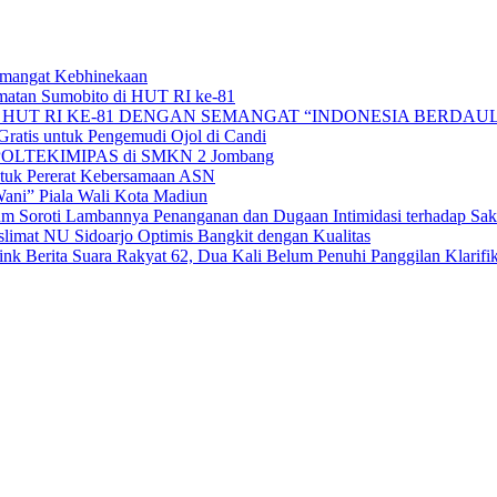
Semangat Kebhinekaan
matan Sumobito di HUT RI ke-81
HUT RI KE-81 DENGAN SEMANGAT “INDONESIA BERDAUL
ratis untuk Pengemudi Ojol di Candi
alan POLTEKIMIPAS di SMKN 2 Jombang
tuk Pererat Kebersamaan ASN
ni” Piala Wali Kota Madiun
 Soroti Lambannya Penanganan dan Dugaan Intimidasi terhadap Sak
mat NU Sidoarjo Optimis Bangkit dengan Kualitas
 Berita Suara Rakyat 62, Dua Kali Belum Penuhi Panggilan Klarifik