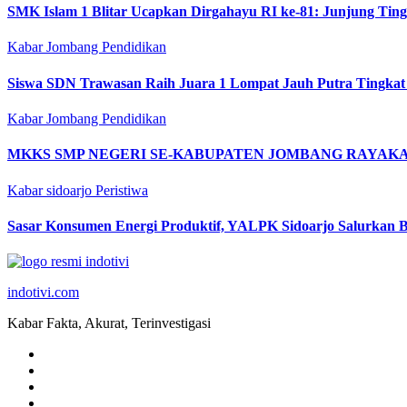
SMK Islam 1 Blitar Ucapkan Dirgahayu RI ke-81: Junjung Tin
Kabar Jombang
Pendidikan
Siswa SDN Trawasan Raih Juara 1 Lompat Jauh Putra Tingkat
Kabar Jombang
Pendidikan
MKKS SMP NEGERI SE-KABUPATEN JOMBANG RAYAKAN
Kabar sidoarjo
Peristiwa
Sasar Konsumen Energi Produktif, YALPK Sidoarjo Salurkan B
indotivi.com
Kabar Fakta, Akurat, Terinvestigasi