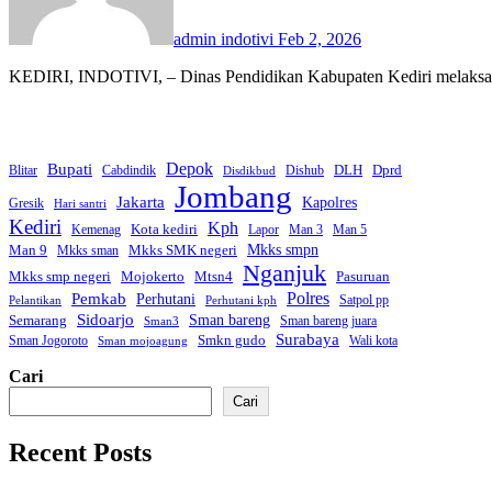
admin indotivi
Feb 2, 2026
KEDIRI, INDOTIVI, – Dinas Pendidikan Kabupaten Kediri melaksan
Bupati
Depok
Dprd
DLH
Blitar
Cabdindik
Dishub
Disdikbud
Jombang
Jakarta
Kapolres
Gresik
Hari santri
Kediri
Kph
Kota kediri
Kemenag
Lapor
Man 3
Man 5
Mkks smpn
Man 9
Mkks SMK negeri
Mkks sman
Nganjuk
Mkks smp negeri
Mojokerto
Mtsn4
Pasuruan
Polres
Pemkab
Perhutani
Satpol pp
Pelantikan
Perhutani kph
Sidoarjo
Sman bareng
Semarang
Sman bareng juara
Sman3
Surabaya
Smkn gudo
Sman Jogoroto
Wali kota
Sman mojoagung
Cari
Cari
Recent Posts