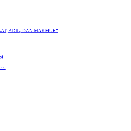
AT, ADIL, DAN MAKMUR”
si
asi