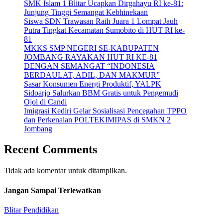
SMK Islam 1 Blitar Ucapkan Dirgahayu RI ke-81:
Junjung Tinggi Semangat Kebhinekaan
Siswa SDN Trawasan Raih Juara 1 Lompat Jauh
Putra Tingkat Kecamatan Sumobito di HUT RI ke-
81
MKKS SMP NEGERI SE-KABUPATEN
JOMBANG RAYAKAN HUT RI KE-81
DENGAN SEMANGAT “INDONESIA
BERDAULAT, ADIL, DAN MAKMUR”
Sasar Konsumen Energi Produktif, YALPK
Sidoarjo Salurkan BBM Gratis untuk Pengemudi
Ojol di Candi
Imigrasi Kediri Gelar Sosialisasi Pencegahan TPPO
dan Perkenalan POLTEKIMIPAS di SMKN 2
Jombang
Recent Comments
Tidak ada komentar untuk ditampilkan.
Jangan Sampai Terlewatkan
Blitar
Pendidikan