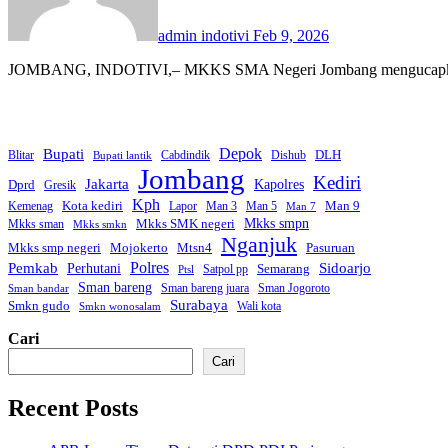
admin indotivi
Feb 9, 2026
JOMBANG, INDOTIVI,– MKKS SMA Negeri Jombang mengucapkan teri
Bupati
Depok
DLH
Blitar
Cabdindik
Dishub
Bupati lantik
Jombang
Kediri
Jakarta
Dprd
Kapolres
Gresik
Kph
Kota kediri
Man 9
Kemenag
Lapor
Man 3
Man 5
Man 7
Mkks smpn
Mkks SMK negeri
Mkks sman
Mkks smkn
Nganjuk
Mkks smp negeri
Mtsn4
Mojokerto
Pasuruan
Polres
Pemkab
Sidoarjo
Perhutani
Semarang
Satpol pp
Ptsl
Sman bareng
Sman bareng juara
Sman Jogoroto
Sman bandar
Surabaya
Smkn gudo
Wali kota
Smkn wonosalam
Cari
Cari
Recent Posts