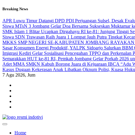
Skip
Breaking News
to
content
APR Luwu Timur Datangi DPD PDI Perjuangan Sulsel, Desak Eval
Siswa MTsN 3 Jombang Gelar Doa Bersama Sukseskan Muktamar k
SMK Islam 1 Blitar Ucapkan Dirgahayu RI ke-81: Junjung Tinggi 
Siswa SDN Trawasan Raih Juara 1 Lompat Jauh Putra Tingkat Keca
MKKS SMP NEGERI SE-KABUPATEN JOMBANG RAYAKAN 
Sasar Konsumen Energi Produktif, YALPK Sidoarjo Salurkan BBM G
Imigrasi Kediri Gelar Sosialisasi Pencegahan TPPO dan Perken
Semarakkan HUT ke-81 RI, Pemkab Jombang Gelar Porkab 2026 un
Atlet MMA SMKN Kabuh Borong Juara di Kejuaraan IBCA “Adu Wa
Kasus Dugaan Kekerasan Anak Libatkan Oknum Polisi, Kuasa Hukum
7
Agu 2026, Jum
indotivi.com
Kabar Fakta, Akurat, Terinvestigasi
Home