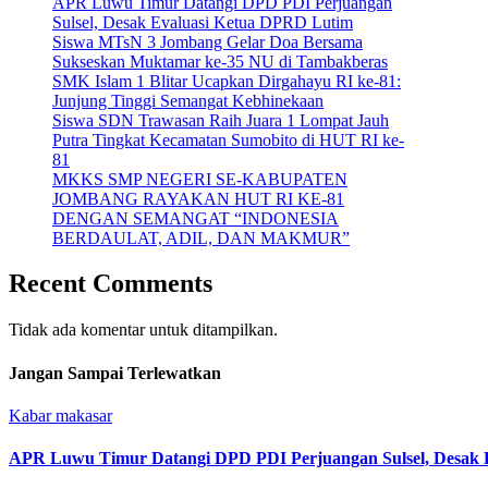
APR Luwu Timur Datangi DPD PDI Perjuangan
Sulsel, Desak Evaluasi Ketua DPRD Lutim
Siswa MTsN 3 Jombang Gelar Doa Bersama
Sukseskan Muktamar ke-35 NU di Tambakberas
SMK Islam 1 Blitar Ucapkan Dirgahayu RI ke-81:
Junjung Tinggi Semangat Kebhinekaan
Siswa SDN Trawasan Raih Juara 1 Lompat Jauh
Putra Tingkat Kecamatan Sumobito di HUT RI ke-
81
MKKS SMP NEGERI SE-KABUPATEN
JOMBANG RAYAKAN HUT RI KE-81
DENGAN SEMANGAT “INDONESIA
BERDAULAT, ADIL, DAN MAKMUR”
Recent Comments
Tidak ada komentar untuk ditampilkan.
Jangan Sampai Terlewatkan
Kabar makasar
APR Luwu Timur Datangi DPD PDI Perjuangan Sulsel, Desak 