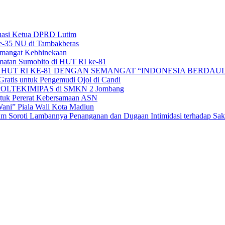
uasi Ketua DPRD Lutim
e-35 NU di Tambakberas
Semangat Kebhinekaan
matan Sumobito di HUT RI ke-81
HUT RI KE-81 DENGAN SEMANGAT “INDONESIA BERDAUL
ratis untuk Pengemudi Ojol di Candi
alan POLTEKIMIPAS di SMKN 2 Jombang
tuk Pererat Kebersamaan ASN
ni” Piala Wali Kota Madiun
 Soroti Lambannya Penanganan dan Dugaan Intimidasi terhadap Sak