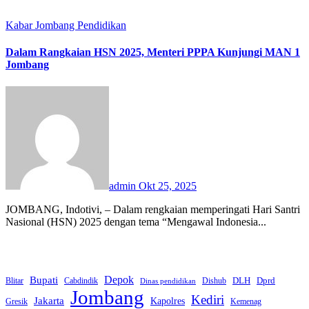
Kabar Jombang
Pendidikan
Dalam Rangkaian HSN 2025, Menteri PPPA Kunjungi MAN 1
Jombang
admin
Okt 25, 2025
JOMBANG, Indotivi, – Dalam rengkaian memperingati Hari Santri
Nasional (HSN) 2025 dengan tema “Mengawal Indonesia...
Bupati
Depok
Dprd
DLH
Blitar
Cabdindik
Dishub
Dinas pendidikan
Jombang
Kediri
Jakarta
Kapolres
Gresik
Kemenag