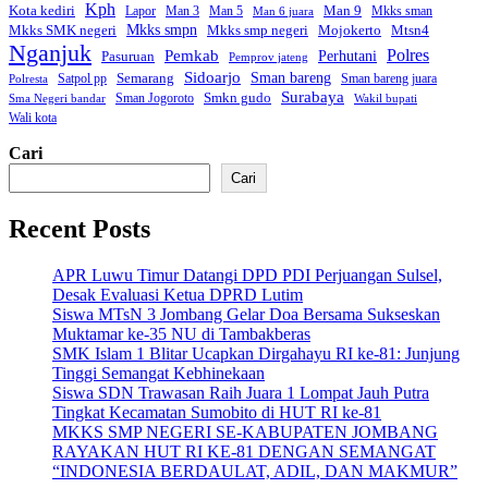
Kph
Kota kediri
Man 9
Lapor
Man 3
Man 5
Mkks sman
Man 6 juara
Mkks smpn
Mkks smp negeri
Mtsn4
Mkks SMK negeri
Mojokerto
Nganjuk
Polres
Pemkab
Perhutani
Pasuruan
Pemprov jateng
Sidoarjo
Sman bareng
Semarang
Satpol pp
Sman bareng juara
Polresta
Surabaya
Smkn gudo
Sman Jogoroto
Sma Negeri bandar
Wakil bupati
Wali kota
Cari
Cari
Recent Posts
APR Luwu Timur Datangi DPD PDI Perjuangan Sulsel,
Desak Evaluasi Ketua DPRD Lutim
Siswa MTsN 3 Jombang Gelar Doa Bersama Sukseskan
Muktamar ke-35 NU di Tambakberas
SMK Islam 1 Blitar Ucapkan Dirgahayu RI ke-81: Junjung
Tinggi Semangat Kebhinekaan
Siswa SDN Trawasan Raih Juara 1 Lompat Jauh Putra
Tingkat Kecamatan Sumobito di HUT RI ke-81
MKKS SMP NEGERI SE-KABUPATEN JOMBANG
RAYAKAN HUT RI KE-81 DENGAN SEMANGAT
“INDONESIA BERDAULAT, ADIL, DAN MAKMUR”