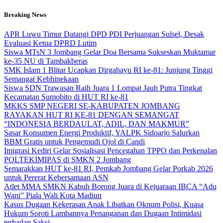
Skip
Breaking News
to
content
APR Luwu Timur Datangi DPD PDI Perjuangan Sulsel, Desak
Evaluasi Ketua DPRD Lutim
Siswa MTsN 3 Jombang Gelar Doa Bersama Sukseskan Muktamar
ke-35 NU di Tambakberas
SMK Islam 1 Blitar Ucapkan Dirgahayu RI ke-81: Junjung Tinggi
Semangat Kebhinekaan
Siswa SDN Trawasan Raih Juara 1 Lompat Jauh Putra Tingkat
Kecamatan Sumobito di HUT RI ke-81
MKKS SMP NEGERI SE-KABUPATEN JOMBANG
RAYAKAN HUT RI KE-81 DENGAN SEMANGAT
“INDONESIA BERDAULAT, ADIL, DAN MAKMUR”
Sasar Konsumen Energi Produktif, YALPK Sidoarjo Salurkan
BBM Gratis untuk Pengemudi Ojol di Candi
Imigrasi Kediri Gelar Sosialisasi Pencegahan TPPO dan Perkenalan
POLTEKIMIPAS di SMKN 2 Jombang
Semarakkan HUT ke-81 RI, Pemkab Jombang Gelar Porkab 2026
untuk Pererat Kebersamaan ASN
Atlet MMA SMKN Kabuh Borong Juara di Kejuaraan IBCA “Adu
Wani” Piala Wali Kota Madiun
Kasus Dugaan Kekerasan Anak Libatkan Oknum Polisi, Kuasa
Hukum Soroti Lambannya Penanganan dan Dugaan Intimidasi
terhadap Saksi