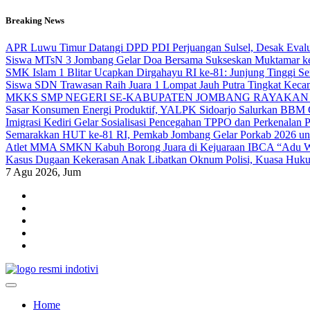
Skip
Breaking News
to
content
APR Luwu Timur Datangi DPD PDI Perjuangan Sulsel, Desak Eval
Siswa MTsN 3 Jombang Gelar Doa Bersama Sukseskan Muktamar k
SMK Islam 1 Blitar Ucapkan Dirgahayu RI ke-81: Junjung Tinggi 
Siswa SDN Trawasan Raih Juara 1 Lompat Jauh Putra Tingkat Keca
MKKS SMP NEGERI SE-KABUPATEN JOMBANG RAYAKAN 
Sasar Konsumen Energi Produktif, YALPK Sidoarjo Salurkan BBM G
Imigrasi Kediri Gelar Sosialisasi Pencegahan TPPO dan Perken
Semarakkan HUT ke-81 RI, Pemkab Jombang Gelar Porkab 2026 un
Atlet MMA SMKN Kabuh Borong Juara di Kejuaraan IBCA “Adu Wa
Kasus Dugaan Kekerasan Anak Libatkan Oknum Polisi, Kuasa Hukum
7
Agu 2026, Jum
indotivi.com
Kabar Fakta, Akurat, Terinvestigasi
Home