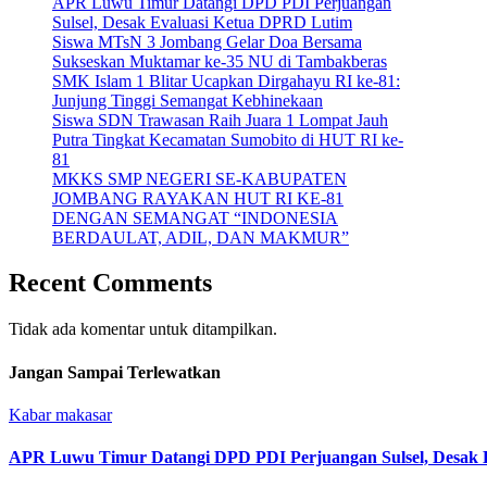
APR Luwu Timur Datangi DPD PDI Perjuangan
Sulsel, Desak Evaluasi Ketua DPRD Lutim
Siswa MTsN 3 Jombang Gelar Doa Bersama
Sukseskan Muktamar ke-35 NU di Tambakberas
SMK Islam 1 Blitar Ucapkan Dirgahayu RI ke-81:
Junjung Tinggi Semangat Kebhinekaan
Siswa SDN Trawasan Raih Juara 1 Lompat Jauh
Putra Tingkat Kecamatan Sumobito di HUT RI ke-
81
MKKS SMP NEGERI SE-KABUPATEN
JOMBANG RAYAKAN HUT RI KE-81
DENGAN SEMANGAT “INDONESIA
BERDAULAT, ADIL, DAN MAKMUR”
Recent Comments
Tidak ada komentar untuk ditampilkan.
Jangan Sampai Terlewatkan
Kabar makasar
APR Luwu Timur Datangi DPD PDI Perjuangan Sulsel, Desak 