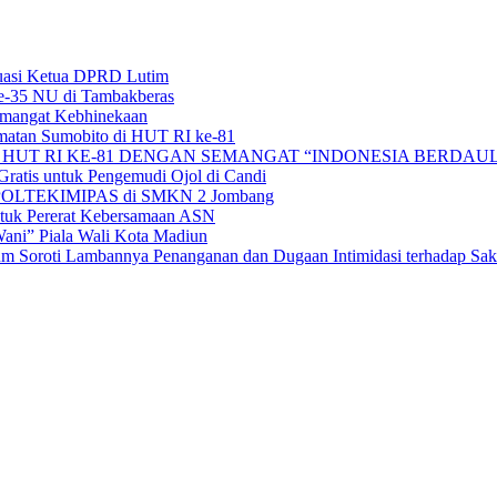
uasi Ketua DPRD Lutim
e-35 NU di Tambakberas
Semangat Kebhinekaan
matan Sumobito di HUT RI ke-81
HUT RI KE-81 DENGAN SEMANGAT “INDONESIA BERDAUL
ratis untuk Pengemudi Ojol di Candi
alan POLTEKIMIPAS di SMKN 2 Jombang
tuk Pererat Kebersamaan ASN
ni” Piala Wali Kota Madiun
 Soroti Lambannya Penanganan dan Dugaan Intimidasi terhadap Sak