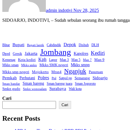
admin indotivi
Nov 28, 2025
SIDOARJO, INDOTIVI, – Sudah sebulan seorang ibu rumah tangga (
Bupati
Depok
DLH
Blitar
Cabdindik
Dishub
Bupati lantik
Jombang
Kediri
Jakarta
Dprd
Kapolres
Gresik
Kph
Kota kediri
Man 9
Kemenag
Lapor
Man 3
Man 5
Man 7
Mkks smpn
Mkks SMK negeri
Mkks sman
Mkks smkn
Nganjuk
Mkks smp negeri
Mtsn4
Mojokerto
Pasuruan
Polres
Pemkab
Sidoarjo
Perhutani
Semarang
Satpol pp
Ptsl
Sman bareng
Sman bareng juara
Sman Jogoroto
Sman bandar
Surabaya
Smkn gudo
Wali kota
Smkn wonosalam
Cari
Cari
Recent Posts