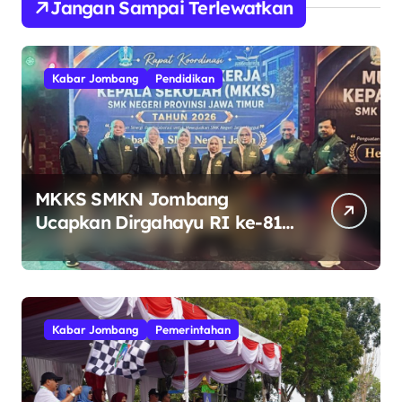
Jangan Sampai Terlewatkan
Kabar Jombang
Pendidikan
MKKS SMKN Jombang
Ucapkan Dirgahayu RI ke-81
Indonesia Berdaulat, Adil, dan
Makmur
Kabar Jombang
Pemerintahan