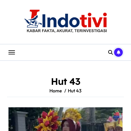
Skip
to
content
Hut 43
Home
Hut 43