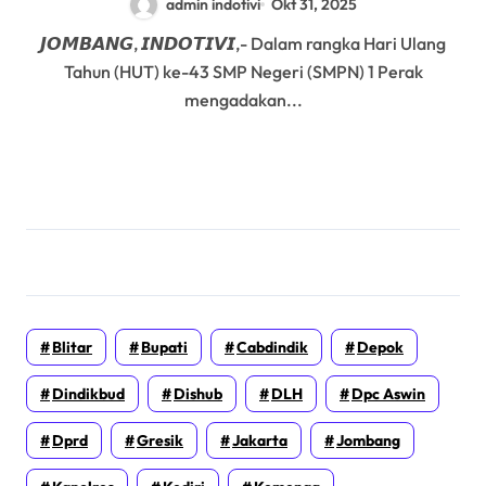
admin indotivi
Okt 31, 2025
𝙅𝙊𝙈𝘽𝘼𝙉𝙂, 𝙄𝙉𝘿𝙊𝙏𝙄𝙑𝙄,- Dalam rangka Hari Ulang
Tahun (HUT) ke-43 SMP Negeri (SMPN) 1 Perak
mengadakan...
Blitar
Bupati
Cabdindik
Depok
Dindikbud
Dishub
DLH
Dpc Aswin
Dprd
Gresik
Jakarta
Jombang