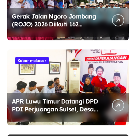
Gerak Jalan Ngoro Jombang
(ROJO) 2026 Diikuti 162
Peserta, Bupati Jombang
Tekankan Disiplin dan
Kekompakan
Kabar makasar
APR Luwu Timur Datangi DPD
PDI Perjuangan Sulsel, Desak
Evaluasi Ketua DPRD Lutim