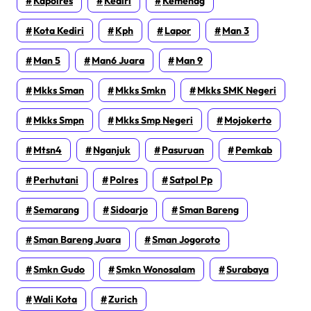
Kapolres
Kediri
Kemenag
Kota Kediri
Kph
Lapor
Man 3
Man 5
Man6 Juara
Man 9
Mkks Sman
Mkks Smkn
Mkks SMK Negeri
Mkks Smpn
Mkks Smp Negeri
Mojokerto
Mtsn4
Nganjuk
Pasuruan
Pemkab
Perhutani
Polres
Satpol Pp
Semarang
Sidoarjo
Sman Bareng
Sman Bareng Juara
Sman Jogoroto
Smkn Gudo
Smkn Wonosalam
Surabaya
Wali Kota
Zurich