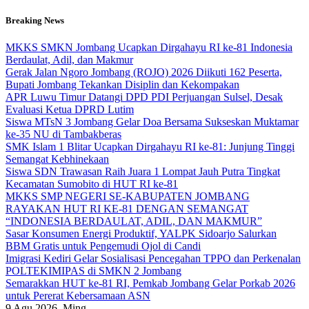
Skip
Breaking News
to
content
MKKS SMKN Jombang Ucapkan Dirgahayu RI ke-81 Indonesia
Berdaulat, Adil, dan Makmur
Gerak Jalan Ngoro Jombang (ROJO) 2026 Diikuti 162 Peserta,
Bupati Jombang Tekankan Disiplin dan Kekompakan
APR Luwu Timur Datangi DPD PDI Perjuangan Sulsel, Desak
Evaluasi Ketua DPRD Lutim
Siswa MTsN 3 Jombang Gelar Doa Bersama Sukseskan Muktamar
ke-35 NU di Tambakberas
SMK Islam 1 Blitar Ucapkan Dirgahayu RI ke-81: Junjung Tinggi
Semangat Kebhinekaan
Siswa SDN Trawasan Raih Juara 1 Lompat Jauh Putra Tingkat
Kecamatan Sumobito di HUT RI ke-81
MKKS SMP NEGERI SE-KABUPATEN JOMBANG
RAYAKAN HUT RI KE-81 DENGAN SEMANGAT
“INDONESIA BERDAULAT, ADIL, DAN MAKMUR”
Sasar Konsumen Energi Produktif, YALPK Sidoarjo Salurkan
BBM Gratis untuk Pengemudi Ojol di Candi
Imigrasi Kediri Gelar Sosialisasi Pencegahan TPPO dan Perkenalan
POLTEKIMIPAS di SMKN 2 Jombang
Semarakkan HUT ke-81 RI, Pemkab Jombang Gelar Porkab 2026
untuk Pererat Kebersamaan ASN
9
Agu 2026, Ming