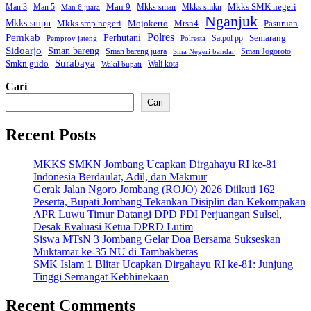
Man 9
Mkks SMK negeri
Man 3
Man 5
Mkks sman
Mkks smkn
Man 6 juara
Nganjuk
Mkks smpn
Mkks smp negeri
Mtsn4
Mojokerto
Pasuruan
Polres
Pemkab
Perhutani
Semarang
Satpol pp
Pemprov jateng
Polresta
Sidoarjo
Sman bareng
Sman bareng juara
Sman Jogoroto
Sma Negeri bandar
Surabaya
Smkn gudo
Wali kota
Wakil bupati
Cari
Cari
Recent Posts
MKKS SMKN Jombang Ucapkan Dirgahayu RI ke-81
Indonesia Berdaulat, Adil, dan Makmur
Gerak Jalan Ngoro Jombang (ROJO) 2026 Diikuti 162
Peserta, Bupati Jombang Tekankan Disiplin dan Kekompakan
APR Luwu Timur Datangi DPD PDI Perjuangan Sulsel,
Desak Evaluasi Ketua DPRD Lutim
Siswa MTsN 3 Jombang Gelar Doa Bersama Sukseskan
Muktamar ke-35 NU di Tambakberas
SMK Islam 1 Blitar Ucapkan Dirgahayu RI ke-81: Junjung
Tinggi Semangat Kebhinekaan
Recent Comments