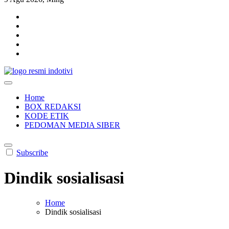
indotivi.com
Kabar Fakta, Akurat, Terinvestigasi
Home
BOX REDAKSI
KODE ETIK
PEDOMAN MEDIA SIBER
Subscribe
Dindik sosialisasi
Home
Dindik sosialisasi