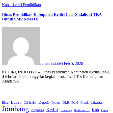
Kabar kediri
Pendidikan
Dinas Pendidikan Kabupaten Kediri GelarSosialisasi TKA
Untuk SMP Kelas IX
admin indotivi
Feb 5, 2026
KEDIRI, INDOTIVI, – Dinas Pendidikan Kabupaten Kediri,Rabu,
4 februari 2026,menggelar kegiatan sosialisasi Tes Kemampuan
Akademik...
Bupati
Depok
Jakarta
Dprd
DLH
Blitar
Cabdindik
Dishub
Gresik
Jombang
Kediri
Kph
Kapolres
Kota kediri
Kemenag
Lapor