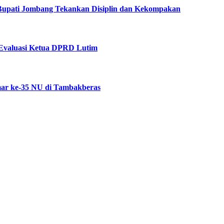
 Bupati Jombang Tekankan Disiplin dan Kekompakan
Evaluasi Ketua DPRD Lutim
ar ke-35 NU di Tambakberas