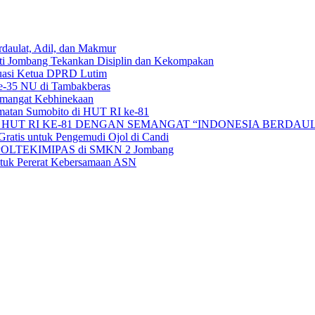
aulat, Adil, dan Makmur
ati Jombang Tekankan Disiplin dan Kekompakan
uasi Ketua DPRD Lutim
e-35 NU di Tambakberas
Semangat Kebhinekaan
matan Sumobito di HUT RI ke-81
HUT RI KE-81 DENGAN SEMANGAT “INDONESIA BERDAUL
ratis untuk Pengemudi Ojol di Candi
alan POLTEKIMIPAS di SMKN 2 Jombang
tuk Pererat Kebersamaan ASN