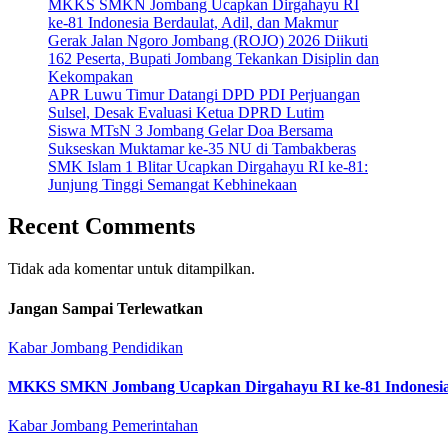
MKKS SMKN Jombang Ucapkan Dirgahayu RI
ke-81 Indonesia Berdaulat, Adil, dan Makmur
Gerak Jalan Ngoro Jombang (ROJO) 2026 Diikuti
162 Peserta, Bupati Jombang Tekankan Disiplin dan
Kekompakan
APR Luwu Timur Datangi DPD PDI Perjuangan
Sulsel, Desak Evaluasi Ketua DPRD Lutim
Siswa MTsN 3 Jombang Gelar Doa Bersama
Sukseskan Muktamar ke-35 NU di Tambakberas
SMK Islam 1 Blitar Ucapkan Dirgahayu RI ke-81:
Junjung Tinggi Semangat Kebhinekaan
Recent Comments
Tidak ada komentar untuk ditampilkan.
Jangan Sampai Terlewatkan
Kabar Jombang
Pendidikan
MKKS SMKN Jombang Ucapkan Dirgahayu RI ke-81 Indonesia 
Kabar Jombang
Pemerintahan