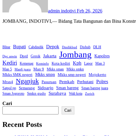
admin indotivi
Feb 26, 2026
JOMBANG, INDOTIVI,— Bidang Tata Bangunan dan Bina Konstruk
Bupati
Depok
DLH
Blitar
Cabdindik
Dishub
Dindikbud
Jombang
Jakarta
Dprd
Kapolres
Gresik
Dpc aswin
Kediri
Kph
Kota kediri
Kemenag
Lapor
Man 3
Kominfo
Man 9
Man 5
Mkks sman
Mkks smkn
Man6 juara
Mkks smpn
Mkks smp negeri
Mkks SMK negeri
Mojokerto
Nganjuk
Polres
Pemkab
Mtsn4
Perhutani
Pasuruan
Sidoarjo
Sman bareng
Semarang
Satpol pp
Sman bareng juara
Surabaya
Smkn gudo
Sman Jogoroto
Wali kota
Zurich
Cari
Cari
Recent Posts