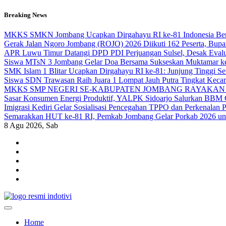
Skip
Breaking News
to
content
MKKS SMKN Jombang Ucapkan Dirgahayu RI ke-81 Indonesia Berd
Gerak Jalan Ngoro Jombang (ROJO) 2026 Diikuti 162 Peserta, Bup
APR Luwu Timur Datangi DPD PDI Perjuangan Sulsel, Desak Eval
Siswa MTsN 3 Jombang Gelar Doa Bersama Sukseskan Muktamar k
SMK Islam 1 Blitar Ucapkan Dirgahayu RI ke-81: Junjung Tinggi 
Siswa SDN Trawasan Raih Juara 1 Lompat Jauh Putra Tingkat Keca
MKKS SMP NEGERI SE-KABUPATEN JOMBANG RAYAKAN 
Sasar Konsumen Energi Produktif, YALPK Sidoarjo Salurkan BBM G
Imigrasi Kediri Gelar Sosialisasi Pencegahan TPPO dan Perken
Semarakkan HUT ke-81 RI, Pemkab Jombang Gelar Porkab 2026 un
8
Agu 2026, Sab
indotivi.com
Kabar Fakta, Akurat, Terinvestigasi
Home