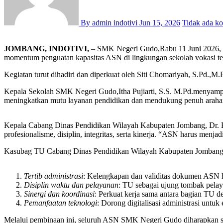
By admin indotivi
Jun 15, 2026
Tidak ada k
JOMBANG, INDOTIVI,
– SMK Negeri Gudo,Rabu 11 Juni 2026, me
momentum penguatan kapasitas ASN di lingkungan sekolah vokasi te
Kegiatan turut dihadiri dan diperkuat oleh Siti Chomariyah, S.Pd.
Kepala Sekolah SMK Negeri Gudo,Itha Pujiarti, S.S. M.Pd.menyampai
meningkatkan mutu layanan pendidikan dan mendukung penuh arahan
Kepala Cabang Dinas Pendidikan Wilayah Kabupaten Jombang, Dr. Ek
profesionalisme, disiplin, integritas, serta kinerja. “ASN harus men
Kasubag TU Cabang Dinas Pendidikan Wilayah Kabupaten Jombang,Ul
Tertib administrasi
: Kelengkapan dan validitas dokumen ASN ha
Disiplin waktu dan pelayanan
: TU sebagai ujung tombak pelay
Sinergi dan koordinasi
: Perkuat kerja sama antara bagian TU d
Pemanfaatan teknologi
: Dorong digitalisasi administrasi untuk e
Melalui pembinaan ini, seluruh ASN SMK Negeri Gudo diharapkan sena