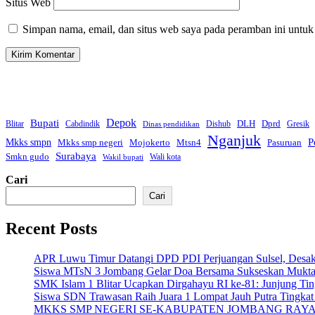
Situs Web
Simpan nama, email, dan situs web saya pada peramban ini untuk
Bupati
Depok
Dprd
DLH
Blitar
Cabdindik
Dishub
Gresik
Dinas pendidikan
Nganjuk
P
Mkks smpn
Mkks smp negeri
Mtsn4
Mojokerto
Pasuruan
Surabaya
Smkn gudo
Wali kota
Wakil bupati
Cari
Cari
Recent Posts
APR Luwu Timur Datangi DPD PDI Perjuangan Sulsel, Desa
Siswa MTsN 3 Jombang Gelar Doa Bersama Sukseskan Mukta
SMK Islam 1 Blitar Ucapkan Dirgahayu RI ke-81: Junjung Ti
Siswa SDN Trawasan Raih Juara 1 Lompat Jauh Putra Tingka
MKKS SMP NEGERI SE-KABUPATEN JOMBANG RAYA