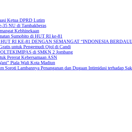
uasi Ketua DPRD Lutim
e-35 NU di Tambakberas
Semangat Kebhinekaan
matan Sumobito di HUT RI ke-81
HUT RI KE-81 DENGAN SEMANGAT “INDONESIA BERDAUL
ratis untuk Pengemudi Ojol di Candi
alan POLTEKIMIPAS di SMKN 2 Jombang
tuk Pererat Kebersamaan ASN
ni” Piala Wali Kota Madiun
 Soroti Lambannya Penanganan dan Dugaan Intimidasi terhadap Sak