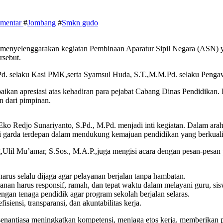
omentar
#
Jombang
#
Smkn gudo
nyelenggarakan kegiatan Pembinaan Aparatur Sipil Negara (ASN) yan
rsebut.
,M.Pd. selaku Kasi PMK,serta Syamsul Huda, S.T.,M.M.Pd. selaku Penga
kan apresiasi atas kehadiran para pejabat Cabang Dinas Pendidikan. 
 dari pimpinan.
o Redjo Sunariyanto, S.Pd., M.Pd. menjadi inti kegiatan. Dalam ara
jadi garda terdepan dalam mendukung kemajuan pendidikan yang berkuali
il Mu’amar, S.Sos., M.A.P.,juga mengisi acara dengan pesan-pesan 
rus selalu dijaga agar pelayanan berjalan tanpa hambatan.
anan harus responsif, ramah, dan tepat waktu dalam melayani guru, s
engan tenaga pendidik agar program sekolah berjalan selaras.
fisiensi, transparansi, dan akuntabilitas kerja.
ntiasa meningkatkan kompetensi, menjaga etos kerja, memberikan pela