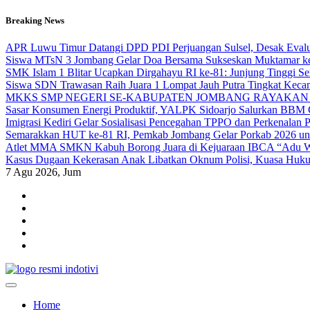
Skip
Breaking News
to
content
APR Luwu Timur Datangi DPD PDI Perjuangan Sulsel, Desak Eval
Siswa MTsN 3 Jombang Gelar Doa Bersama Sukseskan Muktamar k
SMK Islam 1 Blitar Ucapkan Dirgahayu RI ke-81: Junjung Tinggi 
Siswa SDN Trawasan Raih Juara 1 Lompat Jauh Putra Tingkat Keca
MKKS SMP NEGERI SE-KABUPATEN JOMBANG RAYAKAN 
Sasar Konsumen Energi Produktif, YALPK Sidoarjo Salurkan BBM G
Imigrasi Kediri Gelar Sosialisasi Pencegahan TPPO dan Perken
Semarakkan HUT ke-81 RI, Pemkab Jombang Gelar Porkab 2026 un
Atlet MMA SMKN Kabuh Borong Juara di Kejuaraan IBCA “Adu Wa
Kasus Dugaan Kekerasan Anak Libatkan Oknum Polisi, Kuasa Hukum
7
Agu 2026, Jum
indotivi.com
Kabar Fakta, Akurat, Terinvestigasi
Home