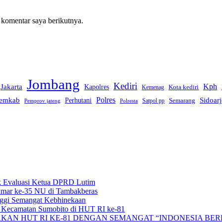
 komentar saya berikutnya.
Jombang
Kediri
Kph
Jakarta
Kapolres
Kota kediri
Kemenag
Polres
emkab
Sidoar
Perhutani
Semarang
Satpol pp
Pemprov jateng
Polresta
k Evaluasi Ketua DPRD Lutim
mar ke-35 NU di Tambakberas
nggi Semangat Kebhinekaan
t Kecamatan Sumobito di HUT RI ke-81
KAN HUT RI KE-81 DENGAN SEMANGAT “INDONESIA BER