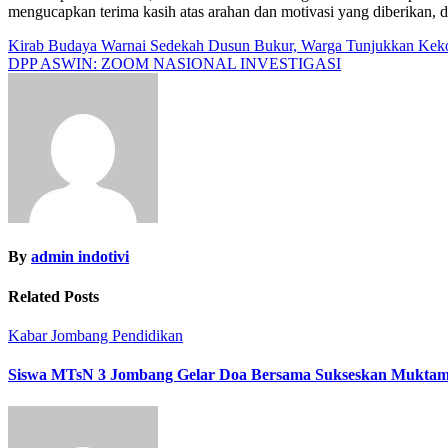
mengucapkan terima kasih atas arahan dan motivasi yang diberikan, 
Navigasi
Kirab Budaya Warnai Sedekah Dusun Bukur, Warga Tunjukkan Ke
DPP ASWIN: ZOOM NASIONAL INVESTIGASI
pos
By
admin indotivi
Related Posts
Kabar Jombang
Pendidikan
Siswa MTsN 3 Jombang Gelar Doa Bersama Sukseskan Muktam