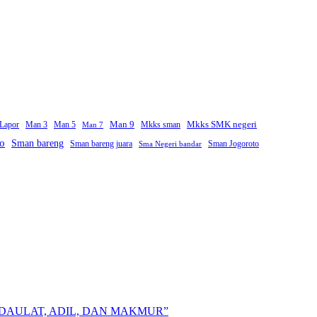
Man 9
Mkks SMK negeri
Lapor
Man 3
Man 5
Mkks sman
Man 7
jo
Sman bareng
Sman bareng juara
Sman Jogoroto
Sma Negeri bandar
DAULAT, ADIL, DAN MAKMUR”