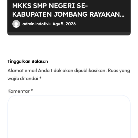
MKKS SMP NEGERI SE-
KABUPATEN JOMBANG RAYAKAN
HUT RI KE-81 DENGAN SEMANGAT
admin indotivi
Agu 5, 2026
“INDONESIA BERDAULAT, ADIL,
DAN MAKMUR”
Tinggalkan Balasan
Alamat email Anda tidak akan dipublikasikan.
Ruas yang
wajib ditandai
*
Komentar
*