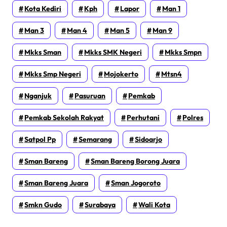
Kota Kediri
Kph
Lapor
Man 1
Man 3
Man 4
Man 5
Man 9
Mkks Sman
Mkks SMK Negeri
Mkks Smpn
Mkks Smp Negeri
Mojokerto
Mtsn4
Nganjuk
Pasuruan
Pemkab
Pemkab Sekolah Rakyat
Perhutani
Polres
Satpol Pp
Semarang
Sidoarjo
Sman Bareng
Sman Bareng Borong Juara
Sman Bareng Juara
Sman Jogoroto
Smkn Gudo
Surabaya
Wali Kota