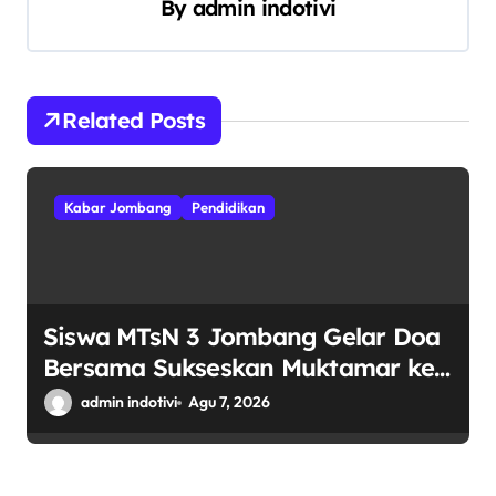
By
admin indotivi
p
o
s
Related Posts
Kabar Jombang
Pendidikan
Siswa MTsN 3 Jombang Gelar Doa
Bersama Sukseskan Muktamar ke-
35 NU di Tambakberas
admin indotivi
Agu 7, 2026