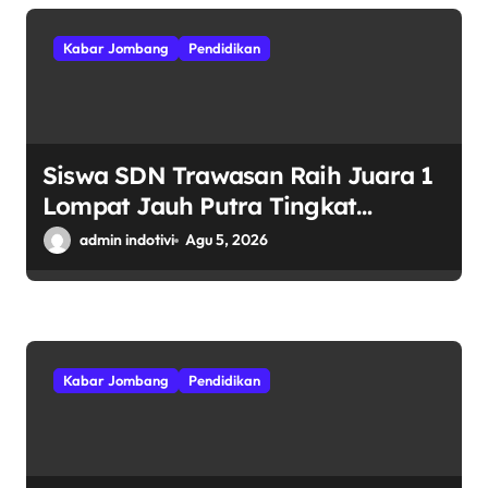
Kabar Jombang
Pendidikan
Siswa SDN Trawasan Raih Juara 1
Lompat Jauh Putra Tingkat
Kecamatan Sumobito di HUT RI
admin indotivi
Agu 5, 2026
ke-81
Kabar Jombang
Pendidikan