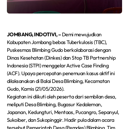
JOMBANG, INDOTIVI, –
Demi mewujudkan
Kabupaten Jombang bebas Tuberkulosis (TBC),
Puskesmas Blimbing Gudo berkolaborasi dengan
Dinas Kesehatan (Dinkes) dan Stop TB Partnership
Indonesia (STPI) menggelar Active Case Finding
(ACF). Upaya percepatan penemuan kasus aktif ini
dilaksanakan di Balai Desa Blimbing, Kecamatan
Gudo, Kamis (21/05/2026).
Kegiatan ini diikuti oleh peserta dari sembilan desa,
meliputi Desa Blimbing, Bugasur Kedaleman,
Japanan, Kedungturi, Mentaos, Pucangro, Sepanyul,
Sukoiber, dan Sukopinggir. Hadir pula dalam acara
tersebut Pemerintah Desa (Pemdes) Blimbing, Tim