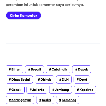
peramban ini untuk komentar saya berikutnya.
Blitar
Bupati
Cabdindik
Depok
Dinas Sosial
Dishub
DLH
Dprd
Gresik
Jakarta
Jombang
Kapolres
Karanganyar
Kediri
Kemenag