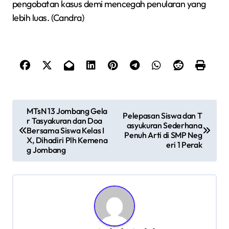
pengobatan kasus demi mencegah penularan yang
lebih luas. (Candra)
N
MTsN 13 Jombang Gela
Pelepasan Siswa dan T
r Tasyakuran dan Doa
a
asyukuran Sederhana
Bersama Siswa Kelas I
Penuh Arti di SMP Neg
v
X, Dihadiri Plh Kemena
eri 1 Perak
g Jombang
i
g
a
s
i