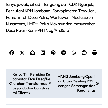
tanya jawab, dihadiri langsung dari CDK Nganjuk,
Perhutani KPH Jombang, Forkopimcam Trowulan,
Pemerintah Desa Pakis, Wartawan, Media Suluh
Nusantara, LMDH Pakis Makmur dan masyarakat
Desa Pakis (Kom-PHT/Jbg/Ars)(dra)
N
Ketua Tim Pembina Ke
MAN 3 Jombang Openi
camatan Dan Desa/Ke
a
ng Class Meeting 2025
lurahan Transformasi P
dengan Semangat dan
v
osyandu Jombang Res
Kreativitas
mi Dilantik
i
g