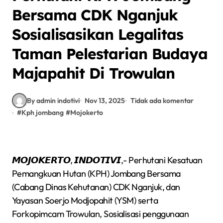
Bersama CDK Nganjuk
Sosialisasikan Legalitas
Taman Pelestarian Budaya
Majapahit Di Trowulan
By admin indotivi
Nov 13, 2025
Tidak ada komentar
#
Kph jombang
#
Mojokerto
𝙈𝙊𝙅𝙊𝙆𝙀𝙍𝙏𝙊, 𝙄𝙉𝘿𝙊𝙏𝙄𝙑𝙄,- Perhutani Kesatuan
Pemangkuan Hutan (KPH) Jombang Bersama
(Cabang Dinas Kehutanan) CDK Nganjuk, dan
Yayasan Soerjo Modjopahit (YSM) serta
Forkopimcam Trowulan, Sosialisasi penggunaan