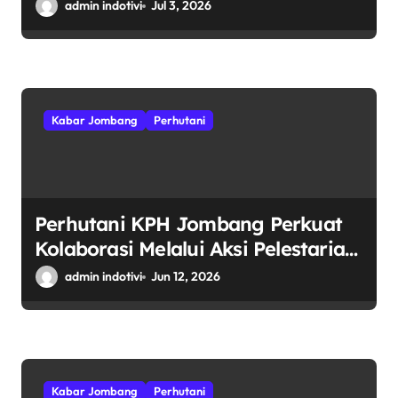
Keselamatan Kerja Ke Mitra
admin indotivi
Jul 3, 2026
Tenaga Produksi
Kabar Jombang
Perhutani
Perhutani KPH Jombang Perkuat
Kolaborasi Melalui Aksi Pelestarian
Sumber Mata Air Di Ngajuk
admin indotivi
Jun 12, 2026
Kabar Jombang
Perhutani