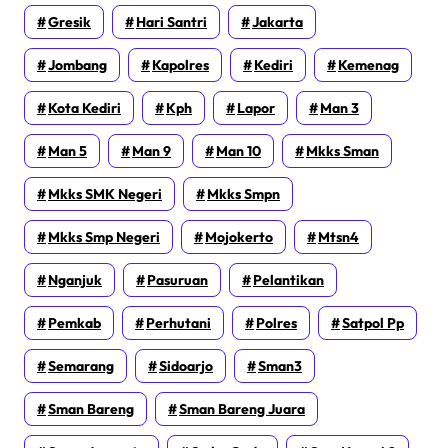
Gresik
Hari Santri
Jakarta
Jombang
Kapolres
Kediri
Kemenag
Kota Kediri
Kph
Lapor
Man 3
Man 5
Man 9
Man 10
Mkks Sman
Mkks SMK Negeri
Mkks Smpn
Mkks Smp Negeri
Mojokerto
Mtsn4
Nganjuk
Pasuruan
Pelantikan
Pemkab
Perhutani
Polres
Satpol Pp
Semarang
Sidoarjo
Sman3
Sman Bareng
Sman Bareng Juara