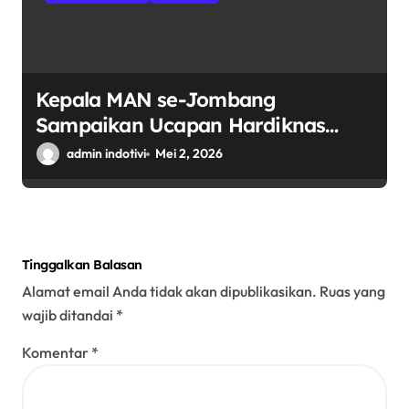
Kepala MAN se-Jombang
Sampaikan Ucapan Hardiknas
2026: Tegaskan Komitmen
admin indotivi
Mei 2, 2026
Madrasah Cetak Generasi Berilmu
Dan Berakhlak
Tinggalkan Balasan
Alamat email Anda tidak akan dipublikasikan.
Ruas yang
wajib ditandai
*
Komentar
*