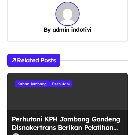
a
s
i
By
admin indotivi
p
o
s
Related Posts
Kabar Jombang
Perhutani
Perhutani KPH Jombang Gandeng
Disnakertrans Berikan Pelatihan