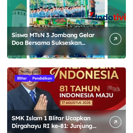
Siswa MTsN 3 Jombang Gelar
Doa Bersama Sukseskan
Muktamar ke-35 NU di
Tambakberas
Blitar
Pendidikan
SMK Islam 1 Blitar Ucapkan
Dirgahayu RI ke-81: Junjung