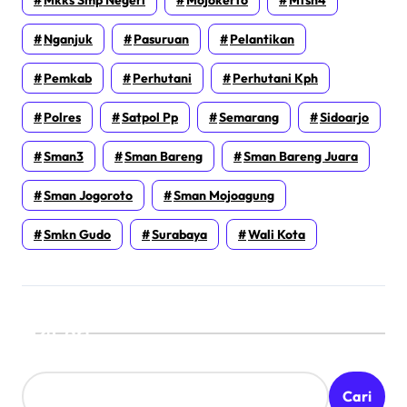
Nganjuk
Pasuruan
Pelantikan
Pemkab
Perhutani
Perhutani Kph
Polres
Satpol Pp
Semarang
Sidoarjo
Sman3
Sman Bareng
Sman Bareng Juara
Sman Jogoroto
Sman Mojoagung
Smkn Gudo
Surabaya
Wali Kota
Cari
Cari