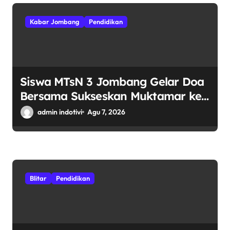
Kabar Jombang
Pendidikan
Siswa MTsN 3 Jombang Gelar Doa
Bersama Sukseskan Muktamar ke-
35 NU di Tambakberas
admin indotivi
Agu 7, 2026
Blitar
Pendidikan