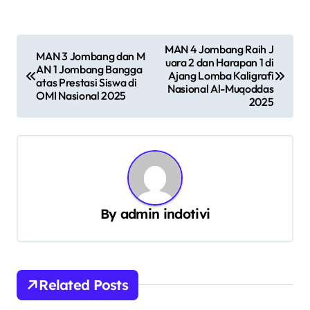
N
MAN 4 Jombang Raih J
MAN 3 Jombang dan M
uara 2 dan Harapan 1 di
a
AN 1 Jombang Bangga
Ajang Lomba Kaligrafi
atas Prestasi Siswa di
v
Nasional Al-Muqoddas
OMI Nasional 2025
2025
i
g
a
s
i
By
admin indotivi
p
o
s
Related Posts