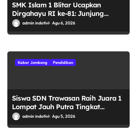
SMK Islam 1 Blitar Ucapkan
Dirgahayu RI ke-81: Junjung
Tinggi Semangat Kebhinekaan
admin indotivi
Agu 6, 2026
Kabar Jombang
Pendidikan
Siswa SDN Trawasan Raih Juara 1
Lompat Jauh Putra Tingkat
Kecamatan Sumobito di HUT RI
admin indotivi
Agu 5, 2026
ke-81