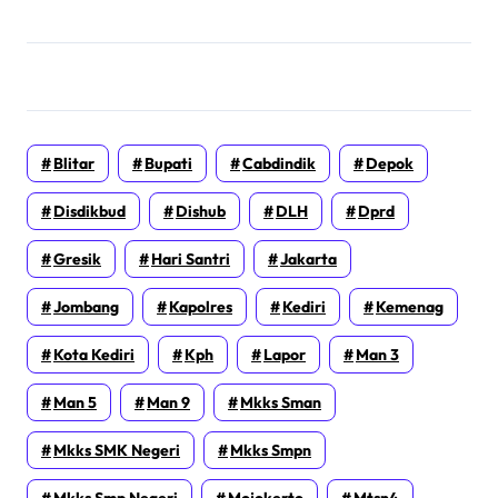
Blitar
Bupati
Cabdindik
Depok
Disdikbud
Dishub
DLH
Dprd
Gresik
Hari Santri
Jakarta
Jombang
Kapolres
Kediri
Kemenag
Kota Kediri
Kph
Lapor
Man 3
Man 5
Man 9
Mkks Sman
Mkks SMK Negeri
Mkks Smpn
Mkks Smp Negeri
Mojokerto
Mtsn4