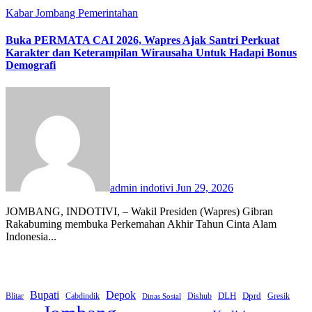
Kabar Jombang
Pemerintahan
Buka PERMATA CAI 2026, Wapres Ajak Santri Perkuat
Karakter dan Keterampilan Wirausaha Untuk Hadapi Bonus
Demografi
admin indotivi
Jun 29, 2026
JOMBANG, INDOTIVI, – Wakil Presiden (Wapres) Gibran
Rakabuming membuka Perkemahan Akhir Tahun Cinta Alam
Indonesia...
Bupati
Depok
Dprd
DLH
Blitar
Cabdindik
Dishub
Gresik
Dinas Sosial