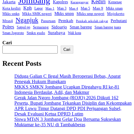
Jombang
Kediri
Jakarta
Kapolres
Kemenag
Karanganyar
Kph
Kota kediri
Man 9
Lapor
Man 3
Man 5
Mkks sman
Man 1
Man 4
Mkks smpn
Mkks smp negeri
Mkks SMK negeri
Mojokerto
Mkks smkn
Nganjuk
Pemkab
Mtsn4
Perhutani
Pasuruan
Pemkab sekolah rakyat
Polres
Sidoarjo
Sman bareng
Semarang
Satpol pp
Sman bareng juara
Surabaya
Smkn gudo
Sman Jogoroto
Wali kota
Cari
Cari
Recent Posts
Diduga Galian C Ilegal Masih Beroperasi Bebas, Aparat
Penegak Hukum Bungkam
MKKS SMKN Jombang Ucapkan Dirgahayu RI ke-81
Indonesia Berdaulat, Adil, dan Makmur
Gerak Jalan Ngoro Jombang (ROJO) 2026 Diikuti 162
Peserta, Bupati Jombang Tekankan Disiplin dan Kekompakan
APR Luwu Timur Datangi DPD PDI Perjuangan Sulsel,
Desak Evaluasi Ketua DPRD Lutim
Siswa MTsN 3 Jombang Gelar Doa Bersama Sukseskan
Muktamar ke-35 NU di Tambakberas