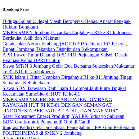
Skip
Breaking News
to
content
Diduga Galian C Ilegal Masih Beroperasi Bebas, Aparat Penegak
Hukum Bungkam
MKKS SMKN Jombang Ucapkan Dirgahayu RI ke-81 Indonesia
Berdaulat, Adil, dan Makmur
Gerak Jalan Ngoro Jombang (ROJO) 2026 Diikuti 162 Peserta,
Bupati Jombang Tekankan Disiplin dan Kekompakan
APR Luwu Timur Datangi DPD PDI Perjuangan Sulsel, Desak
Evaluasi Ketua DPRD Lutim
Siswa MTsN 3 Jombang Gelar Doa Bersama Sukseskan Muktamar
ke-35 NU di Tambakberas
SMK Islam 1 Blitar Ucapkan Dirgahayu RI ke-81: Junjung Tinggi
Semangat Kebhinekaan
Siswa SDN Trawasan Raih Juara 1 Lompat Jauh Putra Tingkat
Kecamatan Sumobito di HUT RI ke-81
MKKS SMP NEGERI SE-KABUPATEN JOMBANG
RAYAKAN HUT RI KE-81 DENGAN SEMANGAT
“INDONESIA BERDAULAT, ADIL, DAN MAKMUR”
Sasar Konsumen Energi Produktif, YALPK Sidoarjo Salurkan
BBM Gratis untuk Pengemudi Ojol di Candi
Imigrasi Kediri Gelar Sosialisasi Pencegahan TPPO dan Perkenalan
POLTEKIMIPAS di SMKN 2 Jombang
9
Agu 2026, Ming