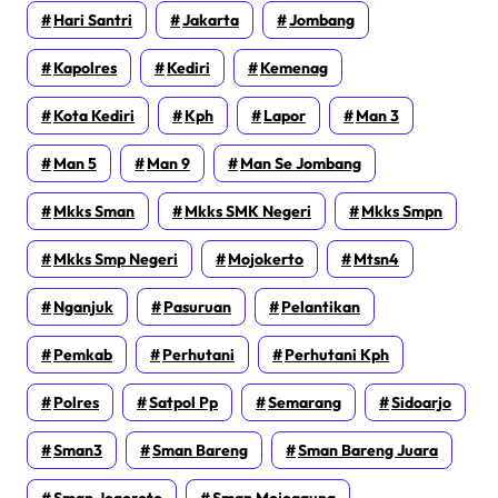
Hari Santri
Jakarta
Jombang
Kapolres
Kediri
Kemenag
Kota Kediri
Kph
Lapor
Man 3
Man 5
Man 9
Man Se Jombang
Mkks Sman
Mkks SMK Negeri
Mkks Smpn
Mkks Smp Negeri
Mojokerto
Mtsn4
Nganjuk
Pasuruan
Pelantikan
Pemkab
Perhutani
Perhutani Kph
Polres
Satpol Pp
Semarang
Sidoarjo
Sman3
Sman Bareng
Sman Bareng Juara