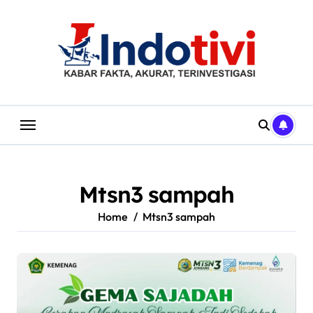
Skip
to
content
Mtsn3 sampah
Home
Mtsn3 sampah