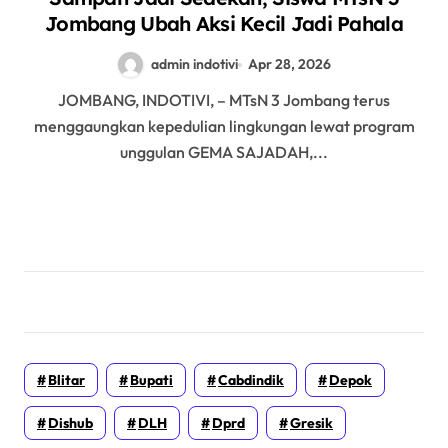
Jombang Ubah Aksi Kecil Jadi Pahala
admin indotivi
Apr 28, 2026
JOMBANG, INDOTIVI, – MTsN 3 Jombang terus
menggaungkan kepedulian lingkungan lewat program
unggulan GEMA SAJADAH,...
Blitar
Bupati
Cabdindik
Depok
Dishub
DLH
Dprd
Gresik