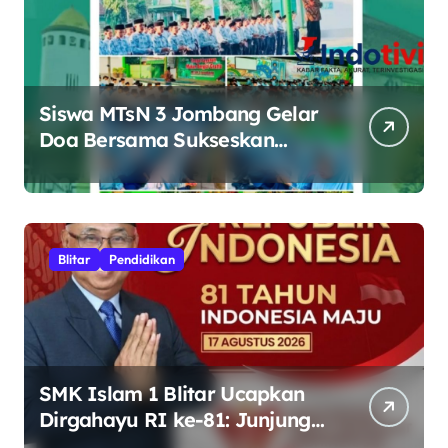
Siswa MTsN 3 Jombang Gelar
Doa Bersama Sukseskan
Muktamar ke-35 NU di
Tambakberas
Blitar
Pendidikan
SMK Islam 1 Blitar Ucapkan
Dirgahayu RI ke-81: Junjung
Tinggi Semangat