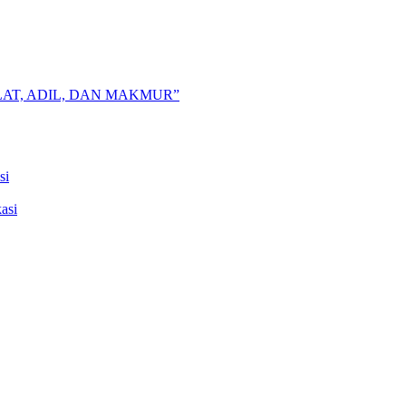
AT, ADIL, DAN MAKMUR”
si
asi