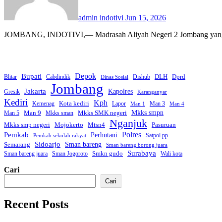
admin indotivi
Jun 15, 2026
JOMBANG, INDOTIVI,— Madrasah Aliyah Negeri 2 Jombang yang be
Bupati
Depok
Dprd
DLH
Blitar
Cabdindik
Dishub
Dinas Sosial
Jombang
Jakarta
Kapolres
Gresik
Karanganyar
Kediri
Kph
Kota kediri
Kemenag
Lapor
Man 3
Man 1
Man 4
Mkks smpn
Man 9
Mkks SMK negeri
Man 5
Mkks sman
Nganjuk
Mkks smp negeri
Mojokerto
Mtsn4
Pasuruan
Polres
Pemkab
Perhutani
Satpol pp
Pemkab sekolah rakyat
Sidoarjo
Sman bareng
Semarang
Sman bareng borong juara
Surabaya
Smkn gudo
Sman bareng juara
Sman Jogoroto
Wali kota
Cari
Cari
Recent Posts