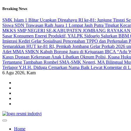
Skip
Breaking News
to
content
SMK Islam 1 Blitar Ucapkan Dirgahayu RI ke-81: Junjung Tinggi 
Siswa SDN Trawasan Raih Juara 1 Lompat Jauh Putra Tingkat Keca
MKKS SMP NEGERI SE-KABUPATEN JOMBANG RAYAKAN 
Sasar Konsumen Energi Produktif, YALPK Sidoarjo Salurkan BBM G
Imigrasi Kediri Gelar Sosialisasi Pencegahan TPPO dan Perken
Semarakkan HUT ke-81 RI, Pemkab Jombang Gelar Porkab 2026 un
Atlet MMA SMKN Kabuh Borong Juara di Kejuaraan IBCA “Adu Wa
Kasus Dugaan Kekerasan Anak Libatkan Oknum Polisi, Kuasa Hukum
Tertantang Tambahan Rombel SMA-SMK Negeri, MA Bilingual Musli
Terlapor Y.H.H. Diduga Cemarkan Nama Baik Lewat Komentar di Link
6
Agu 2026, Kam
indotivi.com
Kabar Fakta, Akurat, Terinvestigasi
Home