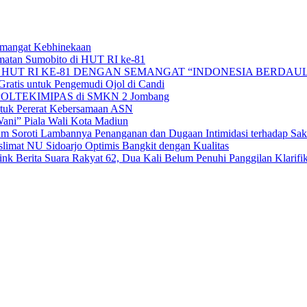
Semangat Kebhinekaan
matan Sumobito di HUT RI ke-81
HUT RI KE-81 DENGAN SEMANGAT “INDONESIA BERDAUL
ratis untuk Pengemudi Ojol di Candi
alan POLTEKIMIPAS di SMKN 2 Jombang
tuk Pererat Kebersamaan ASN
ni” Piala Wali Kota Madiun
 Soroti Lambannya Penanganan dan Dugaan Intimidasi terhadap Sak
mat NU Sidoarjo Optimis Bangkit dengan Kualitas
 Berita Suara Rakyat 62, Dua Kali Belum Penuhi Panggilan Klarifik