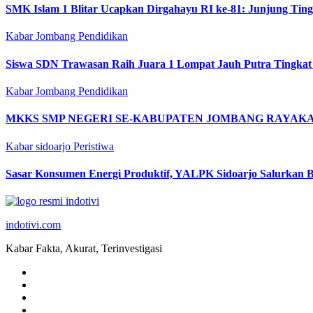
SMK Islam 1 Blitar Ucapkan Dirgahayu RI ke-81: Junjung Tin
Kabar Jombang
Pendidikan
Siswa SDN Trawasan Raih Juara 1 Lompat Jauh Putra Tingkat
Kabar Jombang
Pendidikan
MKKS SMP NEGERI SE-KABUPATEN JOMBANG RAYAKAN
Kabar sidoarjo
Peristiwa
Sasar Konsumen Energi Produktif, YALPK Sidoarjo Salurkan B
indotivi.com
Kabar Fakta, Akurat, Terinvestigasi