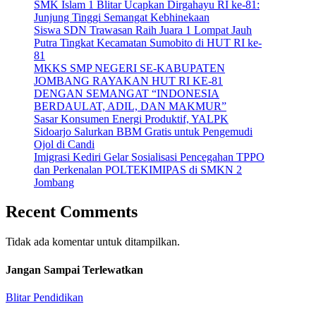
SMK Islam 1 Blitar Ucapkan Dirgahayu RI ke-81:
Junjung Tinggi Semangat Kebhinekaan
Siswa SDN Trawasan Raih Juara 1 Lompat Jauh
Putra Tingkat Kecamatan Sumobito di HUT RI ke-
81
MKKS SMP NEGERI SE-KABUPATEN
JOMBANG RAYAKAN HUT RI KE-81
DENGAN SEMANGAT “INDONESIA
BERDAULAT, ADIL, DAN MAKMUR”
Sasar Konsumen Energi Produktif, YALPK
Sidoarjo Salurkan BBM Gratis untuk Pengemudi
Ojol di Candi
Imigrasi Kediri Gelar Sosialisasi Pencegahan TPPO
dan Perkenalan POLTEKIMIPAS di SMKN 2
Jombang
Recent Comments
Tidak ada komentar untuk ditampilkan.
Jangan Sampai Terlewatkan
Blitar
Pendidikan