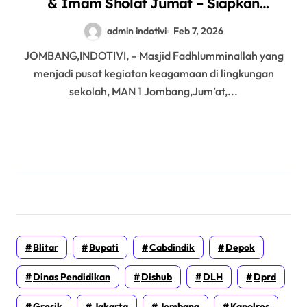
& Imam Sholat Jumat – Siapkan
Pemimpin Ibadah Masa Depan
admin indotivi
Feb 7, 2026
JOMBANG,INDOTIVI, – Masjid Fadhlumminallah yang
menjadi pusat kegiatan keagamaan di lingkungan
sekolah, MAN 1 Jombang,Jum’at,...
Blitar
Bupati
Cabdindik
Depok
Dinas Pendidikan
Dishub
DLH
Dprd
Gresik
Jakarta
Jombang
Kapolres