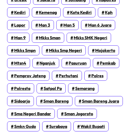
Kediri
Kemenag
Kota Kediri
Kph
Lapor
Man 3
Man 5
Man 6 Juara
Man 9
Mkks Sman
Mkks SMK Negeri
Mkks Smpn
Mkks Smp Negeri
Mojokerto
Mtsn4
Nganjuk
Pasuruan
Pemkab
Pemprov Jateng
Perhutani
Polres
Polresta
Satpol Pp
Semarang
Sidoarjo
Sman Bareng
Sman Bareng Juara
Sma Negeri Bandar
Sman Jogoroto
Smkn Gudo
Surabaya
Wakil Bupati