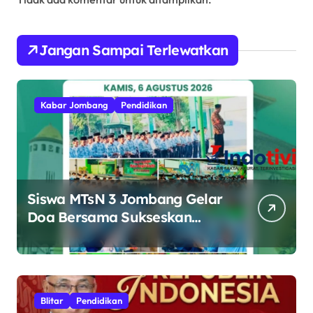
Jangan Sampai Terlewatkan
Kabar Jombang
Pendidikan
Siswa MTsN 3 Jombang Gelar
Doa Bersama Sukseskan
Muktamar ke-35 NU di
Tambakberas
Blitar
Pendidikan