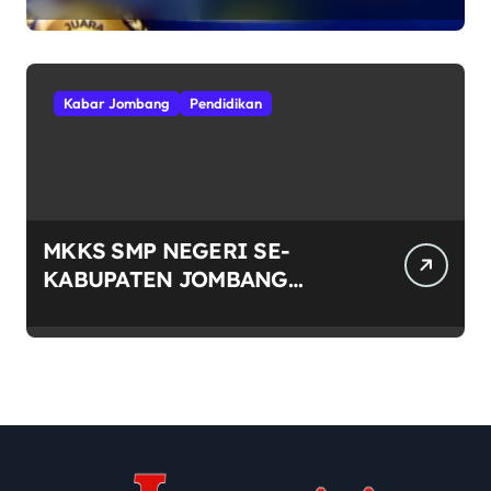
Tingkat Kecamatan Sumobito
di HUT RI ke-81
Kabar Jombang
Pendidikan
MKKS SMP NEGERI SE-
KABUPATEN JOMBANG
RAYAKAN HUT RI KE-81
DENGAN SEMANGAT
“INDONESIA BERDAULAT,
ADIL, DAN MAKMUR”