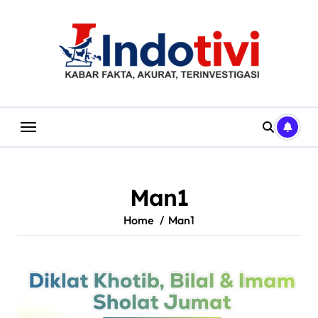
Skip
to
content
Man1
Home
Man1