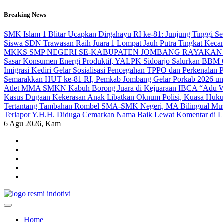
Skip
Breaking News
to
content
SMK Islam 1 Blitar Ucapkan Dirgahayu RI ke-81: Junjung Tinggi 
Siswa SDN Trawasan Raih Juara 1 Lompat Jauh Putra Tingkat Keca
MKKS SMP NEGERI SE-KABUPATEN JOMBANG RAYAKAN 
Sasar Konsumen Energi Produktif, YALPK Sidoarjo Salurkan BBM G
Imigrasi Kediri Gelar Sosialisasi Pencegahan TPPO dan Perken
Semarakkan HUT ke-81 RI, Pemkab Jombang Gelar Porkab 2026 un
Atlet MMA SMKN Kabuh Borong Juara di Kejuaraan IBCA “Adu Wa
Kasus Dugaan Kekerasan Anak Libatkan Oknum Polisi, Kuasa Hukum
Tertantang Tambahan Rombel SMA-SMK Negeri, MA Bilingual Musli
Terlapor Y.H.H. Diduga Cemarkan Nama Baik Lewat Komentar di Link
6
Agu 2026, Kam
indotivi.com
Kabar Fakta, Akurat, Terinvestigasi
Home