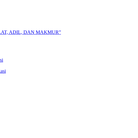
AT, ADIL, DAN MAKMUR”
si
asi