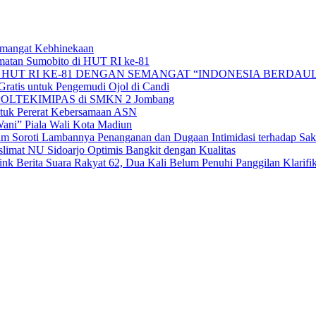
Semangat Kebhinekaan
matan Sumobito di HUT RI ke-81
HUT RI KE-81 DENGAN SEMANGAT “INDONESIA BERDAUL
ratis untuk Pengemudi Ojol di Candi
alan POLTEKIMIPAS di SMKN 2 Jombang
tuk Pererat Kebersamaan ASN
ni” Piala Wali Kota Madiun
 Soroti Lambannya Penanganan dan Dugaan Intimidasi terhadap Sak
mat NU Sidoarjo Optimis Bangkit dengan Kualitas
 Berita Suara Rakyat 62, Dua Kali Belum Penuhi Panggilan Klarifik