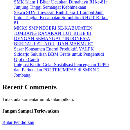
SMK Islam 1 Blitar Ucapkan Dirgahayu RI ke-81:
Junjung Tinggi Semangat Kebhinekaan
Siswa SDN Trawasan Raih Juara 1 Lompat Jauh
Putra Tingkat Kecamatan Sumobito di HUT RI ke-
81
MKKS SMP NEGERI SE-KABUPATEN
JOMBANG RAYAKAN HUT RI KE-81
DENGAN SEMANGAT “INDONESIA
BERDAULAT, ADIL, DAN MAKMUR”
Sasar Konsumen Energi Produktif, YALPK
Sidoarjo Salurkan BBM Gratis untuk Pengemudi
Ojol di Candi
Imigrasi Kediri Gelar Sosialisasi Pencegahan TPPO
dan Perkenalan POLTEKIMIPAS di SMKN 2
Jombang
Recent Comments
Tidak ada komentar untuk ditampilkan.
Jangan Sampai Terlewatkan
Blitar
Pendidikan