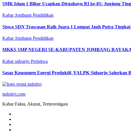
SMK Islam 1 Blitar Ucapkan Dirgahayu RI ke-81: Junjung Tin
Kabar Jombang
Pendidikan
Siswa SDN Trawasan Raih Juara 1 Lompat Jauh Putra Tingkat
Kabar Jombang
Pendidikan
MKKS SMP NEGERI SE-KABUPATEN JOMBANG RAYAKAN
Kabar sidoarjo
Peristiwa
Sasar Konsumen Energi Produktif, YALPK Sidoarjo Salurkan B
indotivi.com
Kabar Fakta, Akurat, Terinvestigasi