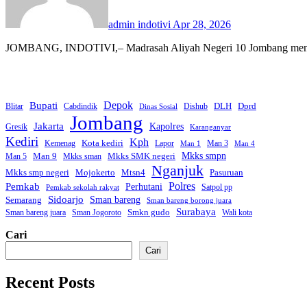
admin indotivi
Apr 28, 2026
JOMBANG, INDOTIVI,– Madrasah Aliyah Negeri 10 Jombang mengge
Bupati
Depok
Dprd
DLH
Blitar
Cabdindik
Dishub
Dinas Sosial
Jombang
Jakarta
Kapolres
Gresik
Karanganyar
Kediri
Kph
Kota kediri
Kemenag
Lapor
Man 3
Man 1
Man 4
Mkks smpn
Man 9
Mkks SMK negeri
Man 5
Mkks sman
Nganjuk
Mkks smp negeri
Mojokerto
Mtsn4
Pasuruan
Polres
Pemkab
Perhutani
Satpol pp
Pemkab sekolah rakyat
Sidoarjo
Sman bareng
Semarang
Sman bareng borong juara
Surabaya
Smkn gudo
Sman bareng juara
Sman Jogoroto
Wali kota
Cari
Cari
Recent Posts