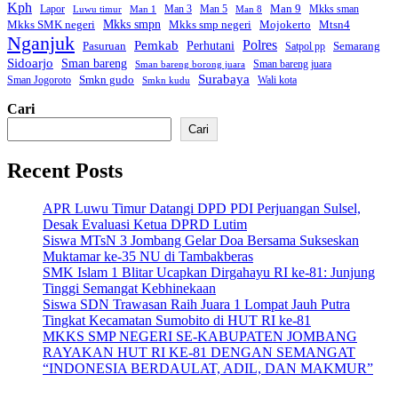
Kph
Man 9
Lapor
Man 3
Man 5
Mkks sman
Luwu timur
Man 1
Man 8
Mkks smpn
Mkks smp negeri
Mtsn4
Mkks SMK negeri
Mojokerto
Nganjuk
Polres
Pemkab
Perhutani
Pasuruan
Semarang
Satpol pp
Sidoarjo
Sman bareng
Sman bareng juara
Sman bareng borong juara
Surabaya
Smkn gudo
Sman Jogoroto
Wali kota
Smkn kudu
Cari
Cari
Recent Posts
APR Luwu Timur Datangi DPD PDI Perjuangan Sulsel,
Desak Evaluasi Ketua DPRD Lutim
Siswa MTsN 3 Jombang Gelar Doa Bersama Sukseskan
Muktamar ke-35 NU di Tambakberas
SMK Islam 1 Blitar Ucapkan Dirgahayu RI ke-81: Junjung
Tinggi Semangat Kebhinekaan
Siswa SDN Trawasan Raih Juara 1 Lompat Jauh Putra
Tingkat Kecamatan Sumobito di HUT RI ke-81
MKKS SMP NEGERI SE-KABUPATEN JOMBANG
RAYAKAN HUT RI KE-81 DENGAN SEMANGAT
“INDONESIA BERDAULAT, ADIL, DAN MAKMUR”