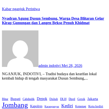
Kabar nganjuk
Peristiwa
Nyadran Agung Dusun Sembung, Warga Desa Blitaran Gelar
Kirap Gunungan dan Langen Bekso Penuh Khidmat
admin indotivi
Mei 28, 2026
NGANJUK, INDOTIVI, – Tradisi budaya dan kearifan lokal
kembali hidup di tengah masyarakat Dusun Sembung,...
Bupati
Depok
Jakarta
Dprd
DLH
Blitar
Cabdindik
Dishub
Gresik
Jombang
Kediri
Kapolres
Kota kediri
Kemenag
Karanganyar