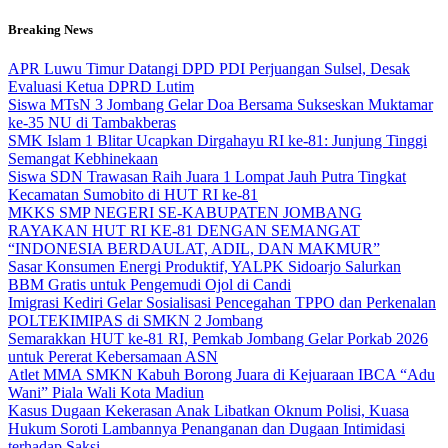
Skip
Breaking News
to
content
APR Luwu Timur Datangi DPD PDI Perjuangan Sulsel, Desak
Evaluasi Ketua DPRD Lutim
Siswa MTsN 3 Jombang Gelar Doa Bersama Sukseskan Muktamar
ke-35 NU di Tambakberas
SMK Islam 1 Blitar Ucapkan Dirgahayu RI ke-81: Junjung Tinggi
Semangat Kebhinekaan
Siswa SDN Trawasan Raih Juara 1 Lompat Jauh Putra Tingkat
Kecamatan Sumobito di HUT RI ke-81
MKKS SMP NEGERI SE-KABUPATEN JOMBANG
RAYAKAN HUT RI KE-81 DENGAN SEMANGAT
“INDONESIA BERDAULAT, ADIL, DAN MAKMUR”
Sasar Konsumen Energi Produktif, YALPK Sidoarjo Salurkan
BBM Gratis untuk Pengemudi Ojol di Candi
Imigrasi Kediri Gelar Sosialisasi Pencegahan TPPO dan Perkenalan
POLTEKIMIPAS di SMKN 2 Jombang
Semarakkan HUT ke-81 RI, Pemkab Jombang Gelar Porkab 2026
untuk Pererat Kebersamaan ASN
Atlet MMA SMKN Kabuh Borong Juara di Kejuaraan IBCA “Adu
Wani” Piala Wali Kota Madiun
Kasus Dugaan Kekerasan Anak Libatkan Oknum Polisi, Kuasa
Hukum Soroti Lambannya Penanganan dan Dugaan Intimidasi
terhadap Saksi